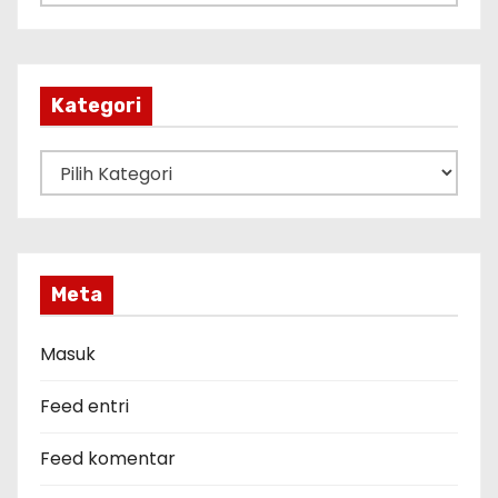
r
s
i
p
Kategori
K
a
t
e
g
Meta
o
r
Masuk
i
Feed entri
Feed komentar