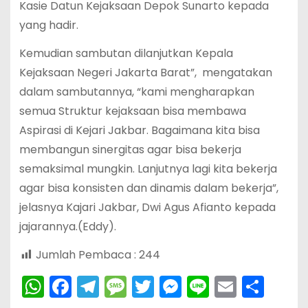
Kasie Datun Kejaksaan Depok Sunarto kepada
yang hadir.
Kemudian sambutan dilanjutkan Kepala
Kejaksaan Negeri Jakarta Barat”, mengatakan
dalam sambutannya, “kami mengharapkan
semua Struktur kejaksaan bisa membawa
Aspirasi di Kejari Jakbar. Bagaimana kita bisa
membangun sinergitas agar bisa bekerja
semaksimal mungkin. Lanjutnya lagi kita bekerja
agar bisa konsisten dan dinamis dalam bekerja”,
jelasnya Kajari Jakbar, Dwi Agus Afianto kepada
jajarannya.(Eddy).
Jumlah Pembaca :
244
W
F
T
M
T
M
Li
E
S