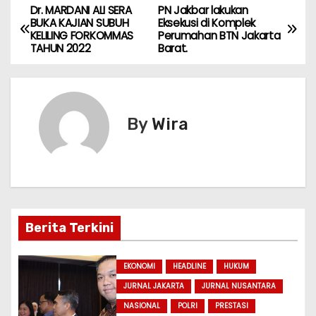
h
a
el
e
w
e
n
m
h
Dr. MARDANI ALI SERA
PN Jakbar lakukan
N
a
c
e
s
itt
s
e
ai
ar
BUKA KAJIAN SUBUH
Eksekusi di Komplek
KELILING FORKOMMAS
Perumahan BTN Jakarta
ts
e
gr
s
er
s
l
e
a
TAHUN 2022
Barat.
A
b
a
a
e
v
p
o
m
g
n
i
p
o
e
g
By
Wira
k
er
g
a
s
i
Berita Terkini
p
EKONOMI
HEADLINE
HUKUM
o
JURNAL JAKARTA
JURNAL NUSANTARA
NASIONAL
POLRI
PRESTASI
s