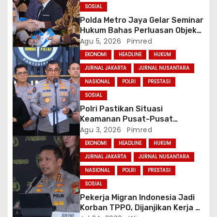
SOSIAL
Polda Metro Jaya Gelar Seminar
Hukum Bahas Perluasan Objek
Praperadilan dalam KUHAP Baru
Agu 5, 2026
Pimred
EKONOMI
HEADLINE
HUKUM
JURNAL JAKARTA
JURNAL NUSANTARA
NASIONAL
POLRI
PRESTASI
SOSIAL
Polri Pastikan Situasi
Keamanan Pusat-Pusat
Ekonomi Nasional Tetap
Agu 3, 2026
Pimred
Kondusif
EKONOMI
HEADLINE
HUKUM
JURNAL JAKARTA
JURNAL NUSANTARA
NASIONAL
POLRI
PRESTASI
SOSIAL
Pekerja Migran Indonesia Jadi
Korban TPPO, Dijanjikan Kerja di