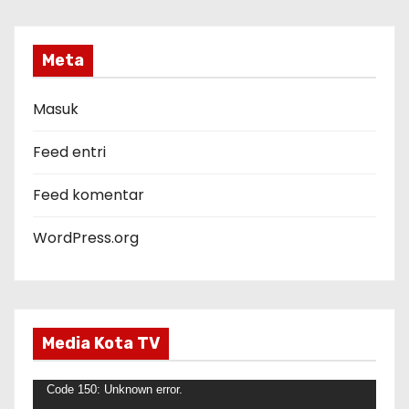
t
e
g
Meta
o
r
Masuk
i
Feed entri
Feed komentar
WordPress.org
Media Kota TV
P
Code 150: Unknown error.