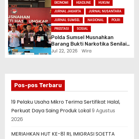
Truk
EKONOMI
HEADLINE
HUKUM
JURNAL JAKARTA
JURNAL NUSANTARA
JURNAL SUMSEL
NASIONAL
POLRI
PRESTASI
SOSIAL
Polda Sumsel Musnahkan
Barang Bukti Narkotika Senilai
Rp7,9 Miliar, Selamatkan 83 Ribu
Jul 22, 2026
Wira
Jiwa
Pos-pos Terbaru
19 Pelaku Usaha Mikro Terima Sertifikat Halal,
Perkuat Daya Saing Produk Lokal
9 Agustus
2026
MERIAHKAN HUT KE-81 RI, IMIGRASI SOETTA