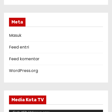
t
e
g
Meta
o
r
Masuk
i
Feed entri
Feed komentar
WordPress.org
Media Kota TV