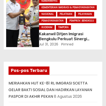
KEMENIMIPAS
KEMENTERIAN IMIGRASI & PEMASYARAKATAN
NASIONAL
PELATIHAN
PELAYANAN
PEMASYARAKATAN
PEMPROV. BENGKULU
RUDENIM
TIMPORA
Kakanwil Ditjen Imigrasi
Bengkulu Perkuat Sinergi
Penegakan Hukum Melalui
Jul 31, 2026
Pimred
Audiensi dengan Kajati
Bengkulu.
Pos-pos Terbaru
MERIAHKAN HUT KE-81 RI, IMIGRASI SOETTA
GELAR BAKTI SOSIAL DAN HADIRKAN LAYANAN
PASPOR DI AKHIR PEKAN
8 Agustus 2026