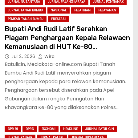
JURNAL NUSANTARA
JURNAL PALANGKARAYA
JURNAL PONTIANAK
JURNAL TANAH BUMBU
NASIONAL
PELATIHAN
PELAYANAN
PEMKAB. TANAH BUMBU
PRESTASI
Bupati Andi Rudi Latif Serahkan
Piagam Penghargaan Kepala Relawacn
Kemanusiaan di HUT Ke-80
Bhayangkara
Jul 2, 2026
Wira
Batulicin, Mediakota-online.com Bupati Tanah
Bumbu Andi Rudi Latif menyerahkan piagam
penghargaan kepada para relawan kemanusiaan.
Penghargaan tersebut diserahkan pada Apel
Gabungan dalam rangka Peringatan Hari
Bhayangkara Ke-80 yang dilaksanakan Polres…
DPR RI
DPRD
EKONOMI
HEADLINE
JURNAL BATULICIN
JURNAL KALBAR
JURNAL KALSEL
JURNAL NUSANTARA