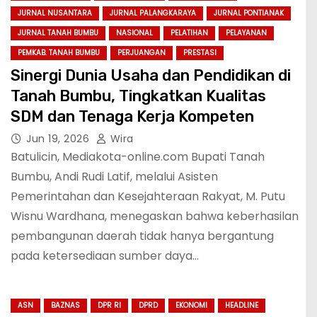
JURNAL NUSANTARA
JURNAL PALANGKARAYA
JURNAL PONTIANAK
JURNAL TANAH BUMBU
NASIONAL
PELATIHAN
PELAYANAN
PEMKAB. TANAH BUMBU
PERJUANGAN
PRESTASI
Sinergi Dunia Usaha dan Pendidikan di
Tanah Bumbu, Tingkatkan Kualitas
SDM dan Tenaga Kerja Kompeten
Jun 19, 2026
Wira
Batulicin, Mediakota-online.com Bupati Tanah
Bumbu, Andi Rudi Latif, melalui Asisten
Pemerintahan dan Kesejahteraan Rakyat, M. Putu
Wisnu Wardhana, menegaskan bahwa keberhasilan
pembangunan daerah tidak hanya bergantung
pada ketersediaan sumber daya…
ASN
BAZNAS
DPR RI
DPRD
EKONOMI
HEADLINE