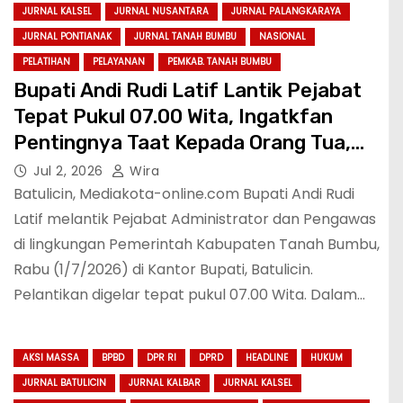
JURNAL KALSEL
JURNAL NUSANTARA
JURNAL PALANGKARAYA
JURNAL PONTIANAK
JURNAL TANAH BUMBU
NASIONAL
PELATIHAN
PELAYANAN
PEMKAB. TANAH BUMBU
Bupati Andi Rudi Latif Lantik Pejabat
Tepat Pukul 07.00 Wita, Ingatkfan
Pentingnya Taat Kepada Orang Tua,
Hormati yang Dituakan, dan Patuh
Jul 2, 2026
Wira
pada Pemimpin
Batulicin, Mediakota-online.com Bupati Andi Rudi
Latif melantik Pejabat Administrator dan Pengawas
di lingkungan Pemerintah Kabupaten Tanah Bumbu,
Rabu (1/7/2026) di Kantor Bupati, Batulicin.
Pelantikan digelar tepat pukul 07.00 Wita. Dalam…
AKSI MASSA
BPBD
DPR RI
DPRD
HEADLINE
HUKUM
JURNAL BATULICIN
JURNAL KALBAR
JURNAL KALSEL