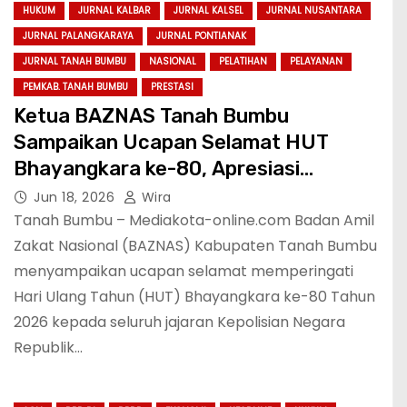
HUKUM
JURNAL KALBAR
JURNAL KALSEL
JURNAL NUSANTARA
JURNAL PALANGKARAYA
JURNAL PONTIANAK
JURNAL TANAH BUMBU
NASIONAL
PELATIHAN
PELAYANAN
PEMKAB. TANAH BUMBU
PRESTASI
Ketua BAZNAS Tanah Bumbu
Sampaikan Ucapan Selamat HUT
Bhayangkara ke-80, Apresiasi
Dedikasi Polri Menjaga Keamanan
Jun 18, 2026
Wira
Masyarakat
Tanah Bumbu – Mediakota-online.com Badan Amil
Zakat Nasional (BAZNAS) Kabupaten Tanah Bumbu
menyampaikan ucapan selamat memperingati
Hari Ulang Tahun (HUT) Bhayangkara ke-80 Tahun
2026 kepada seluruh jajaran Kepolisian Negara
Republik…