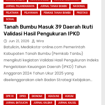
JURNAL PALANGKARAYA
JURNAL TANAH BUMBU
NASIONAL
PELATIHAN
PELAYANAN
PEMKAB. TANAH BUMBU
PRESTASI
SOSIAL
Tanah Bumbu Masuk 39 Daerah Ikuti
Validasi Hasil Pengukuran IPKD
Jun 21, 2026
Wira
Batulicin, Mediakota-online.com Pemerintah
Kabupaten Tanah Bumbu (Pemkab Tanbu)
mengikuti kegiatan Validasi Hasil Pengukuran Indeks
Pengelolaan Keuangan Daerah (IPKD) Tahun
Anggaran 2024 Tahun Ukur 2025 yang
diselenggarakan oleh Badan Strategi Kebijakan…
DPR RI
DPRD
EKONOMI
HEADLINE
HUKUM
JURNAL BATULICIN
JURNAL KALBAR
JURNAL KALSEL