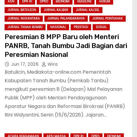
ASN
DPR RI
DPRD
EKONOMI
HEADLINE
HUKUM
JURNAL BATULICIN
JURNAL KALBAR
JURNAL KALSEL
JURNAL NUSANTARA
JURNAL PALANGKARAYA
JURNAL PONTIANAK
JURNAL TANAH BUMBU
NASIONAL
PRESTASI
SOSIAL
Peresmian 8 MPP Baru oleh Menteri
PANRB, Tanah Bumbu Jadi Bagian dari
Peresmian Nasional
Jun 17, 2026
Wira
Batulicin, Mediakota-online.com Pemerintah
Kabupaten Tanah Bumbu (Pemkab Tanbu)
mengikuti peresmian 8 (Delapan) Mal Pelayanan
Publik (MPP) oleh Menteri Pendayagunaan
Aparatur Negara dan Reformasi Birokrasi (PANRB)
Rini Widyantini, Senin (15/6/2026). Jajaran…
ACARA KEAGAMAAN
AKSI MASSA
DPR RI
DPRD
EKONOMI