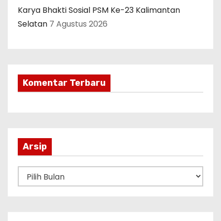
Karya Bhakti Sosial PSM Ke-23 Kalimantan
Selatan
7 Agustus 2026
Komentar Terbaru
Arsip
A
r
s
i