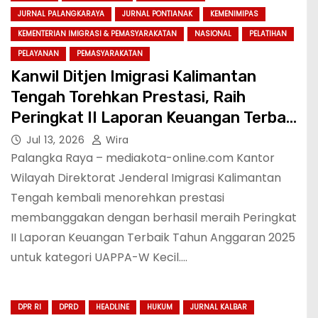
JURNAL PALANGKARAYA
JURNAL PONTIANAK
KEMENIMIPAS
KEMENTERIAN IMIGRASI & PEMASYARAKATAN
NASIONAL
PELATIHAN
PELAYANAN
PEMASYARAKATAN
Kanwil Ditjen Imigrasi Kalimantan
Tengah Torehkan Prestasi, Raih
Peringkat II Laporan Keuangan Terbaik
Tahun Anggaran 2025
Jul 13, 2026
Wira
Palangka Raya – mediakota-online.com Kantor
Wilayah Direktorat Jenderal Imigrasi Kalimantan
Tengah kembali menorehkan prestasi
membanggakan dengan berhasil meraih Peringkat
II Laporan Keuangan Terbaik Tahun Anggaran 2025
untuk kategori UAPPA-W Kecil.…
DPR RI
DPRD
HEADLINE
HUKUM
JURNAL KALBAR