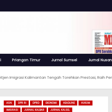
i
Priangan Timur
Jurnal Sumsel
Jurnal Nusan
Ditjen Imigrasi Kalimantan Tengah Torehkan Prestasi, Raih P
ASN
DPR RI
DPRD
EKONOMI
HEADLINE
HUKUM
IMIGRASI
JURNAL KALBAR
JURNAL KALSEL