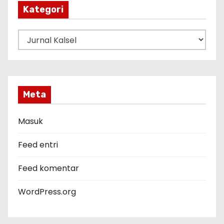
p
Kategori
K
a
t
e
g
Meta
o
r
Masuk
i
Feed entri
Feed komentar
WordPress.org