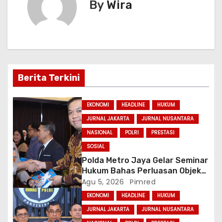
By
Wira
a
s
i
p
Berita Terkini
o
EKONOMI
HEADLINE
HUKUM
s
JURNAL JAKARTA
JURNAL NUSANTARA
NASIONAL
POLRI
PRESTASI
SOSIAL
Polda Metro Jaya Gelar Seminar
Hukum Bahas Perluasan Objek
Praperadilan dalam KUHAP Baru
Agu 5, 2026
Pimred
EKONOMI
HEADLINE
HUKUM
JURNAL JAKARTA
JURNAL NUSANTARA