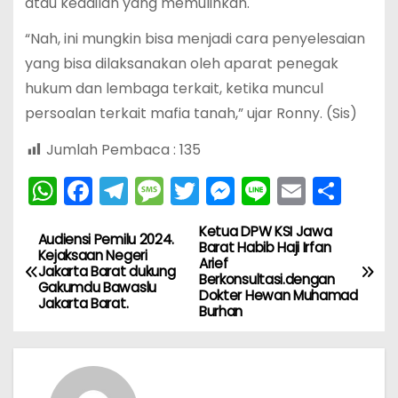
atau keadilan yang memulihkan.
“Nah, ini mungkin bisa menjadi cara penyelesaian
yang bisa dilaksanakan oleh aparat penegak
hukum dan lembaga terkait, ketika muncul
persoalan terkait mafia tanah,” ujar Ronny. (Sis)
Jumlah Pembaca :
135
W
F
T
M
T
M
Li
E
S
h
a
el
e
w
e
n
m
h
Ketua DPW KSI Jawa
N
a
c
e
s
itt
s
e
ai
ar
Audiensi Pemilu 2024.
Barat Habib Haji Irfan
Kejaksaan Negeri
Arief
ts
e
gr
s
er
s
l
e
a
Jakarta Barat dukung
Berkonsultasi.dengan
Gakumdu Bawaslu
A
b
a
a
e
Dokter Hewan Muhamad
Jakarta Barat.
v
Burhan
p
o
m
g
n
i
p
o
e
g
k
er
g