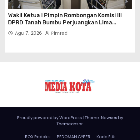
Wakil Ketua I Pimpin Rombongan Komisi III
DPRD Tanah Bumbu Perjuangkan Lima
Infrastruktur Strategis
Agu 7, 2026
Pimred
Proudly powered by WordPress
|
Theme: Newses by
Themeansar
.
BOX Redaksi
PEDOMAN CYBER
Kode Etik