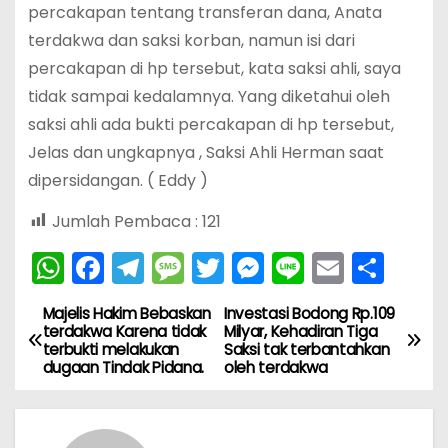
percakapan tentang transferan dana, Anata
terdakwa dan saksi korban, namun isi dari
percakapan di hp tersebut, kata saksi ahli, saya
tidak sampai kedalamnya. Yang diketahui oleh
saksi ahli ada bukti percakapan di hp tersebut,
Jelas dan ungkapnya , Saksi Ahli Herman saat
dipersidangan. ( Eddy )
Jumlah Pembaca :
121
W
F
T
M
T
M
Li
E
S
h
a
el
e
w
e
n
m
h
Majelis Hakim Bebaskan
Investasi Bodong Rp.109
N
a
c
e
s
itt
s
e
ai
ar
terdakwa Karena tidak
Milyar, Kehadiran Tiga
terbukti melakukan
Saksi tak terbantahkan
ts
e
gr
s
er
s
l
e
a
dugaan Tindak Pidana.
oleh terdakwa
A
b
a
a
e
v
p
o
m
g
n