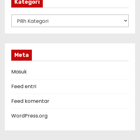
p
Kategori
K
a
t
e
g
Meta
o
r
Masuk
i
Feed entri
Feed komentar
WordPress.org