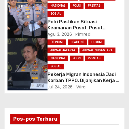
NASIONAL
POLRI
PRESTASI
SOSIAL
Polri Pastikan Situasi
Keamanan Pusat-Pusat
Ekonomi Nasional Tetap
Agu 3, 2026
Pimred
Kondusif
EKONOMI
HEADLINE
HUKUM
JURNAL JAKARTA
JURNAL NUSANTARA
NASIONAL
POLRI
PRESTASI
SOSIAL
Pekerja Migran Indonesia Jadi
Korban TPPO, Dijanjikan Kerja di
Turki Berujung ke Libya
Jul 24, 2026
Wira
Pos-pos Terbaru