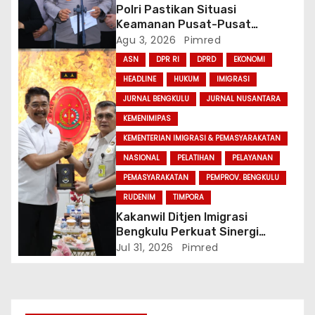
Polri Pastikan Situasi
Keamanan Pusat-Pusat
Ekonomi Nasional Tetap
Agu 3, 2026
Pimred
Kondusif
ASN
DPR RI
DPRD
EKONOMI
HEADLINE
HUKUM
IMIGRASI
JURNAL BENGKULU
JURNAL NUSANTARA
KEMENIMIPAS
KEMENTERIAN IMIGRASI & PEMASYARAKATAN
NASIONAL
PELATIHAN
PELAYANAN
PEMASYARAKATAN
PEMPROV. BENGKULU
RUDENIM
TIMPORA
Kakanwil Ditjen Imigrasi
Bengkulu Perkuat Sinergi
Penegakan Hukum Melalui
Jul 31, 2026
Pimred
Audiensi dengan Kajati
Bengkulu.