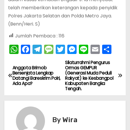
telah memberikan keterangan kepada penyidik
Polres Jakarta Selatan dan Polda Metro Jaya.
(Benn/Heri. S)
Jumlah Pembaca :
116
W
F
T
M
T
M
Li
E
S
h
a
el
e
w
e
n
m
h
Silaturrahmi Pengurus
N
a
c
e
s
itt
s
e
ai
ar
Anggota Brimob
Ormas GEMPUR
Bersenjata Lengkap
(Generasi Muda Peduli
ts
e
gr
s
er
s
l
e
a
Datangi Bareskrim Polri,
Rakyat) ke Kesbangpol
A
b
a
a
e
Ada Apa?
Kabupaten Bangka
v
Tengah.
p
o
m
g
n
i
p
o
e
g
k
er
g
By
Wira
a