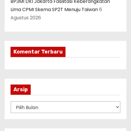
BP3MI DKI Jakarta Fasilitasi Keberangkatan
Lima CPMI Skema SP2T Menuju Taiwan
6
Agustus 2026
Komentar Terbaru
Arsip
A
r
s
i