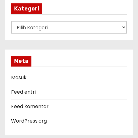
p
Kategori
K
a
t
e
g
Meta
o
r
Masuk
i
Feed entri
Feed komentar
WordPress.org