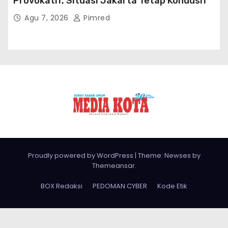
Provokatif, Situasi Jakarta Tetap Kondusif
Agu 7, 2026
Pimred
Proudly powered by WordPress
|
Theme: Newses by
Themeansar
.
BOX Redaksi
PEDOMAN CYBER
Kode Etik