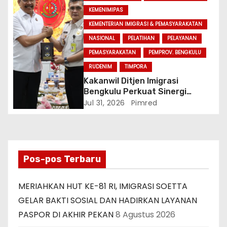
KEMENIMIPAS
KEMENTERIAN IMIGRASI & PEMASYARAKATAN
NASIONAL
PELATIHAN
PELAYANAN
PEMASYARAKATAN
PEMPROV. BENGKULU
RUDENIM
TIMPORA
Kakanwil Ditjen Imigrasi
Bengkulu Perkuat Sinergi
Penegakan Hukum Melalui
Jul 31, 2026
Pimred
Audiensi dengan Kajati
Bengkulu.
Pos-pos Terbaru
MERIAHKAN HUT KE-81 RI, IMIGRASI SOETTA
GELAR BAKTI SOSIAL DAN HADIRKAN LAYANAN
PASPOR DI AKHIR PEKAN
8 Agustus 2026