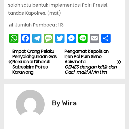
salah satu bentuk implementasi Polri Presisi,
tandas Kapolres. (mat)
Jumlah Pembaca :
113
W
F
T
M
T
M
Li
E
S
h
a
el
e
w
e
n
m
h
Empat Orang Pelaku
Pengamat Kepolisian
N
a
c
e
s
itt
s
e
ai
ar
Penyalahgunaan Gas
Irjen Pol Purn Sisno
Bersubsidi Dibekuk
Adiwinoto:
ts
e
gr
s
er
s
l
e
a
Satreskrim Polres
GEMES dengan kritik dan
A
b
a
a
e
Karawang
Caci-maki Alvin Lim
v
p
o
m
g
n
i
p
o
e
g
k
er
g
By
Wira
a
s