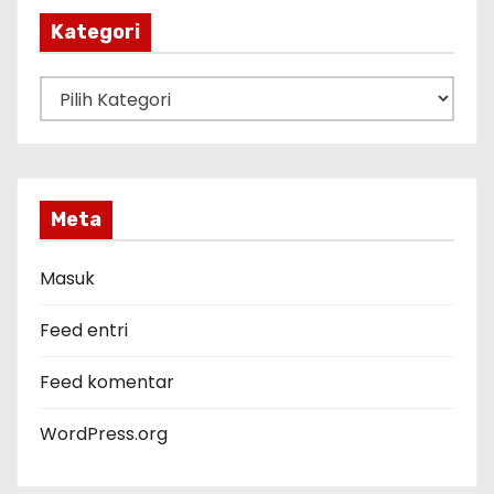
p
Kategori
K
a
t
e
g
Meta
o
r
Masuk
i
Feed entri
Feed komentar
WordPress.org