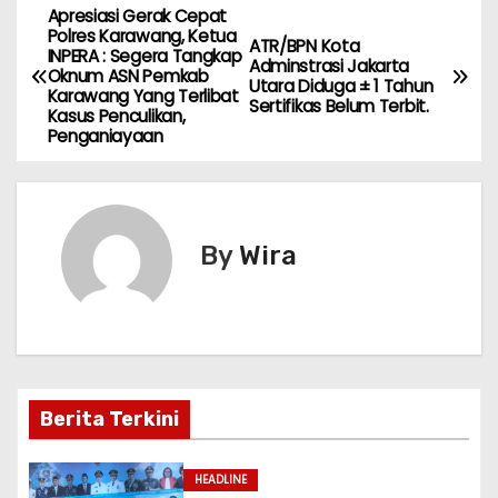
h
a
el
e
w
e
n
m
h
Apresiasi Gerak Cepat
N
a
c
e
s
itt
s
e
ai
ar
Polres Karawang, Ketua
ATR/BPN Kota
INPERA : Segera Tangkap
ts
e
gr
s
er
s
l
e
a
Adminstrasi Jakarta
Oknum ASN Pemkab
Utara Diduga ± 1 Tahun
A
b
a
a
e
Karawang Yang Terlibat
Sertifikas Belum Terbit.
v
Kasus Penculikan,
p
o
m
g
n
Penganiayaan
i
p
o
e
g
k
er
g
By
Wira
a
s
i
p
Berita Terkini
o
HEADLINE
s