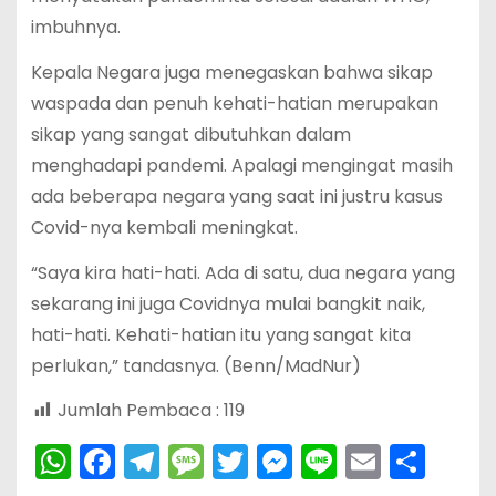
imbuhnya.
Kepala Negara juga menegaskan bahwa sikap
waspada dan penuh kehati-hatian merupakan
sikap yang sangat dibutuhkan dalam
menghadapi pandemi. Apalagi mengingat masih
ada beberapa negara yang saat ini justru kasus
Covid-nya kembali meningkat.
“Saya kira hati-hati. Ada di satu, dua negara yang
sekarang ini juga Covidnya mulai bangkit naik,
hati-hati. Kehati-hatian itu yang sangat kita
perlukan,” tandasnya. (Benn/MadNur)
Jumlah Pembaca :
119
W
F
T
M
T
M
Li
E
S