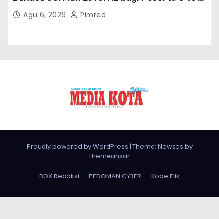
Jerman Batch VII
Agu 6, 2026
Pimred
Proudly powered by WordPress
|
Theme: Newses by
Themeansar
.
BOX Redaksi
PEDOMAN CYBER
Kode Etik