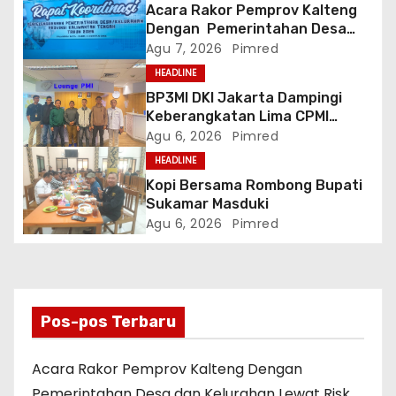
Acara Rakor Pemprov Kalteng
Dengan Pemerintahan Desa
dan Kelurahan Lewat Risk
Agu 7, 2026
Pimred
Assessment
HEADLINE
BP3MI DKI Jakarta Dampingi
Keberangkatan Lima CPMI
Skema SP2T ke Taiwan
Agu 6, 2026
Pimred
HEADLINE
Kopi Bersama Rombong Bupati
Sukamar Masduki
Agu 6, 2026
Pimred
Pos-pos Terbaru
Acara Rakor Pemprov Kalteng Dengan
Pemerintahan Desa dan Kelurahan Lewat Risk