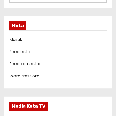
a
t
e
g
Meta
o
r
Masuk
i
Feed entri
Feed komentar
WordPress.org
Media Kota TV