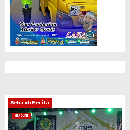
Seluruh Berita
HEADLINE
MTQN Ke-23 Kecamatan Simpang Empat:
Ikhtiar Membangun Generasi Qur’ani
Agu 6, 2026
Pimred