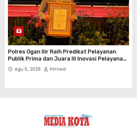
Proudly powered by WordPress
|
Theme: Newses by
Themeansar
.
BOX Redaksi
PEDOMAN CYBER
Kode Etik