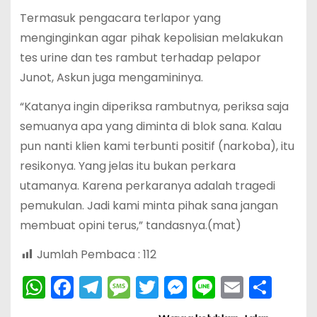
Termasuk pengacara terlapor yang
menginginkan agar pihak kepolisian melakukan
tes urine dan tes rambut terhadap pelapor
Junot, Askun juga mengamininya.
“Katanya ingin diperiksa rambutnya, periksa saja
semuanya apa yang diminta di blok sana. Kalau
pun nanti klien kami terbunti positif (narkoba), itu
resikonya. Yang jelas itu bukan perkara
utamanya. Karena perkaranya adalah tragedi
pemukulan. Jadi kami minta pihak sana jangan
membuat opini terus,” tandasnya.(mat)
Jumlah Pembaca :
112
W
F
T
M
T
M
Li
E
S
h
a
el
e
w
e
n
m
h