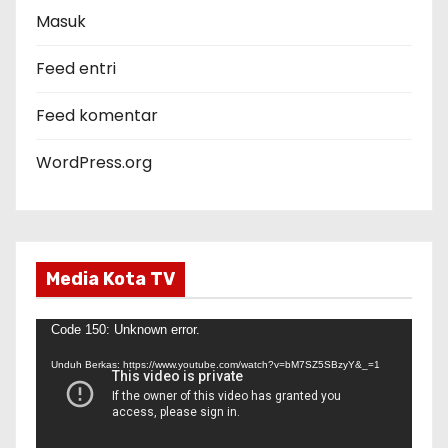
r
Masuk
i
Feed entri
Feed komentar
WordPress.org
Media Kota TV
P
Code 150: Unknown error.
e
Unduh Berkas: https://www.youtube.com/watch?v=bM7SZ5SBzyY&_=1
m
u
t