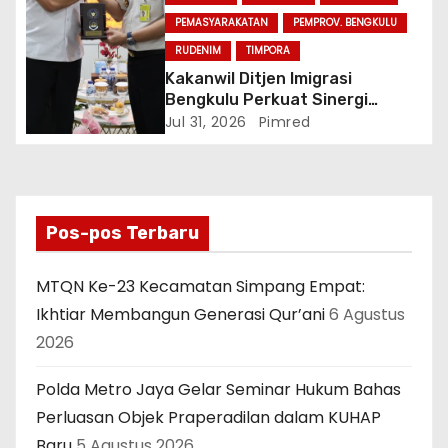
PEMASYARAKATAN
PEMPROV. BENGKULU
RUDENIM
TIMPORA
Kakanwil Ditjen Imigrasi
Bengkulu Perkuat Sinergi
Penegakan Hukum Melalui
Jul 31, 2026
Pimred
Audiensi dengan Kajati
Bengkulu.
Pos-pos Terbaru
MTQN Ke-23 Kecamatan Simpang Empat:
Ikhtiar Membangun Generasi Qur’ani
6 Agustus
2026
Polda Metro Jaya Gelar Seminar Hukum Bahas
Perluasan Objek Praperadilan dalam KUHAP
Baru
5 Agustus 2026