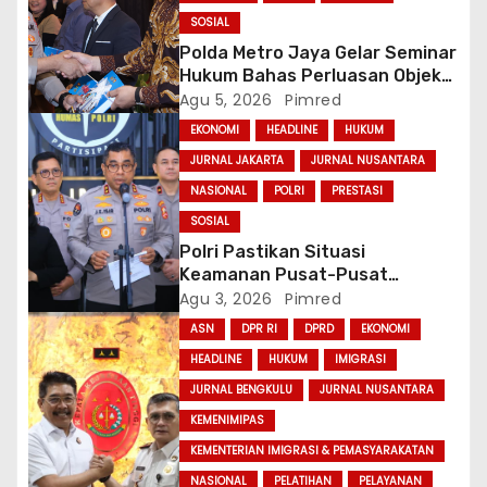
SOSIAL
Polda Metro Jaya Gelar Seminar
Hukum Bahas Perluasan Objek
Praperadilan dalam KUHAP Baru
Agu 5, 2026
Pimred
EKONOMI
HEADLINE
HUKUM
JURNAL JAKARTA
JURNAL NUSANTARA
NASIONAL
POLRI
PRESTASI
SOSIAL
Polri Pastikan Situasi
Keamanan Pusat-Pusat
Ekonomi Nasional Tetap
Agu 3, 2026
Pimred
Kondusif
ASN
DPR RI
DPRD
EKONOMI
HEADLINE
HUKUM
IMIGRASI
JURNAL BENGKULU
JURNAL NUSANTARA
KEMENIMIPAS
KEMENTERIAN IMIGRASI & PEMASYARAKATAN
NASIONAL
PELATIHAN
PELAYANAN