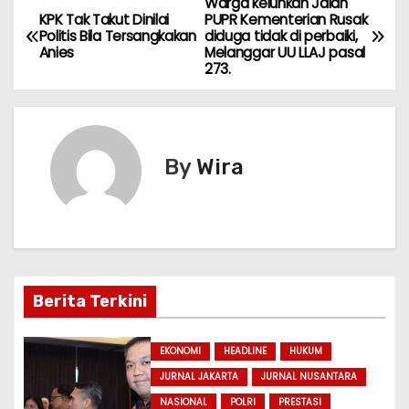
Warga keluhkan Jalan
N
a
c
e
s
itt
s
e
ai
ar
KPK Tak Takut Dinilai
PUPR Kementerian Rusak
Politis Bila Tersangkakan
diduga tidak di perbaiki,
ts
e
gr
s
er
s
l
e
a
Anies
Melanggar UU LLAJ pasal
A
b
a
a
e
273.
v
p
o
m
g
n
i
p
o
e
g
k
er
g
By
Wira
a
s
i
Berita Terkini
p
o
EKONOMI
HEADLINE
HUKUM
JURNAL JAKARTA
JURNAL NUSANTARA
s
NASIONAL
POLRI
PRESTASI