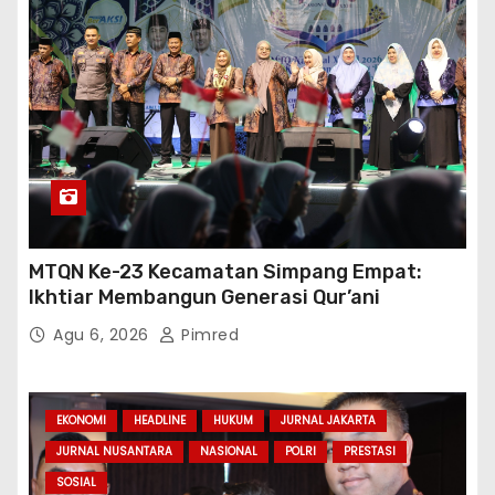
EKONOMI
HEADLINE
HUKUM
JURNAL JAKARTA
JURNAL NUSANTARA
NASIONAL
POLRI
PRESTASI
SOSIAL
Polda Metro Jaya Gelar Seminar Hukum
Bahas Perluasan Objek Praperadilan dalam
KUHAP Baru
Agu 5, 2026
Pimred