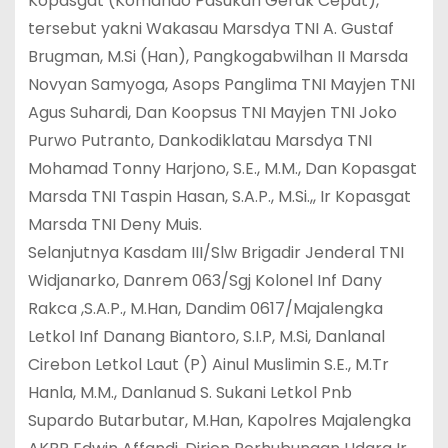
Kopasgat (Komando Pasukan Gerak Cepat),
tersebut yakni Wakasau Marsdya TNI A. Gustaf
Brugman, M.Si (Han), Pangkogabwilhan II Marsda
Novyan Samyoga, Asops Panglima TNI Mayjen TNI
Agus Suhardi, Dan Koopsus TNI Mayjen TNI Joko
Purwo Putranto, Dankodiklatau Marsdya TNI
Mohamad Tonny Harjono, S.E., M.M., Dan Kopasgat
Marsda TNI Taspin Hasan, S.A.P., M.Si.,, Ir Kopasgat
Marsda TNI Deny Muis.
Selanjutnya Kasdam III/Slw Brigadir Jenderal TNI
Widjanarko, Danrem 063/Sgj Kolonel Inf Dany
Rakca ,S.A.P., M.Han, Dandim 0617/Majalengka
Letkol Inf Danang Biantoro, S.I.P, M.Si, Danlanal
Cirebon Letkol Laut (P) Ainul Muslimin S.E., M.Tr
Hanla, M.M., Danlanud S. Sukani Letkol Pnb
Supardo Butarbutar, M.Han, Kapolres Majalengka