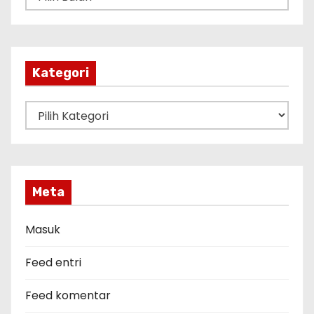
r
s
i
p
Kategori
K
a
t
e
g
Meta
o
r
Masuk
i
Feed entri
Feed komentar