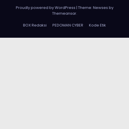
Proudly powered by WordPress
|
Theme: Newses by
Themeansar
.
BOX Redaksi
PEDOMAN CYBER
Kode Etik