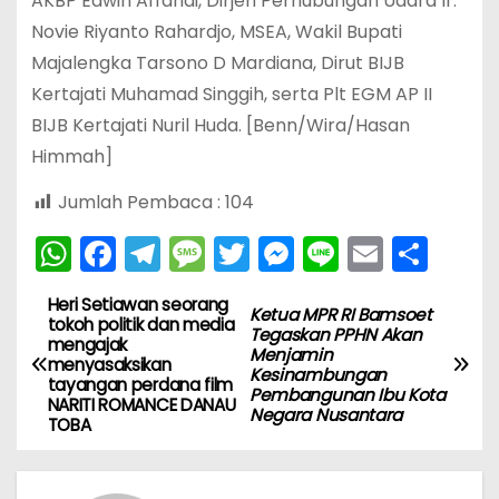
AKBP Edwin Affandi, Dirjen Perhubungan Udara Ir.
Novie Riyanto Rahardjo, MSEA, Wakil Bupati
Majalengka Tarsono D Mardiana, Dirut BIJB
Kertajati Muhamad Singgih, serta Plt EGM AP II
BIJB Kertajati Nuril Huda. [Benn/Wira/Hasan
Himmah]
Jumlah Pembaca :
104
W
F
T
M
T
M
Li
E
S
h
a
el
e
w
e
n
m
h
Heri Setiawan seorang
N
a
c
e
s
itt
s
e
ai
ar
Ketua MPR RI Bamsoet
tokoh politik dan media
Tegaskan PPHN Akan
mengajak
ts
e
gr
s
er
s
l
e
a
Menjamin
menyasaksikan
Kesinambungan
A
b
a
a
e
tayangan perdana film
Pembangunan Ibu Kota
v
NARITI ROMANCE DANAU
Negara Nusantara
p
o
m
g
n
TOBA
i
p
o
e
g