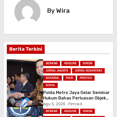
k
er
g
By
Wira
a
s
i
p
Berita Terkini
o
EKONOMI
HEADLINE
HUKUM
s
JURNAL JAKARTA
JURNAL NUSANTARA
NASIONAL
POLRI
PRESTASI
SOSIAL
Polda Metro Jaya Gelar Seminar
Hukum Bahas Perluasan Objek
Praperadilan dalam KUHAP Baru
Agu 5, 2026
Pimred
EKONOMI
HEADLINE
HUKUM