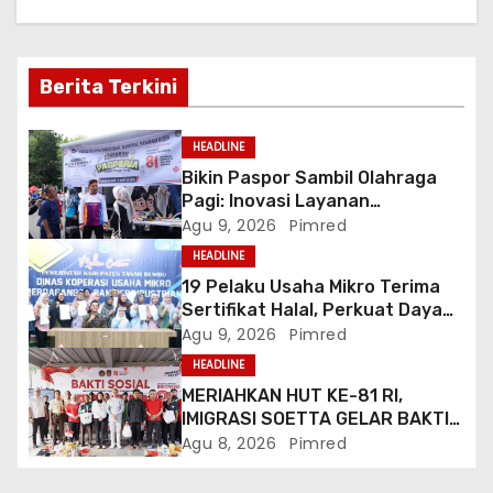
s
i
Berita Terkini
p
HEADLINE
o
Bikin Paspor Sambil Olahraga
Pagi: Inovasi Layanan
s
“Pasporia” Imigrasi Banda Aceh
Agu 9, 2026
Pimred
Buat CFD Makin Ceria
HEADLINE
19 Pelaku Usaha Mikro Terima
Sertifikat Halal, Perkuat Daya
Saing Produk Lokal
Agu 9, 2026
Pimred
HEADLINE
MERIAHKAN HUT KE-81 RI,
IMIGRASI SOETTA GELAR BAKTI
SOSIAL DAN HADIRKAN LAYANAN
Agu 8, 2026
Pimred
PASPOR DI AKHIR PEKAN