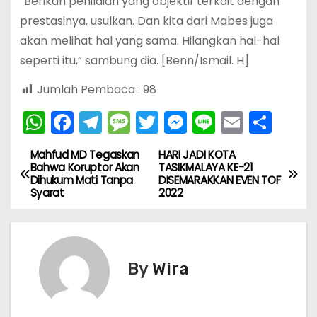
“Berikan penilaian yang objektif terkait dengan
prestasinya, usulkan. Dan kita dari Mabes juga
akan melihat hal yang sama. Hilangkan hal-hal
seperti itu,” sambung dia. [Benn/Ismail. H]
Jumlah Pembaca :
98
W
F
T
M
T
M
Li
E
S
h
a
el
e
w
e
n
m
h
Mahfud MD Tegaskan
HARI JADI KOTA
N
a
c
e
s
itt
s
e
ai
ar
Bahwa Koruptor Akan
TASIKMALAYA KE-21
Dihukum Mati Tanpa
DISEMARAKKAN EVEN TOF
ts
e
gr
s
er
s
l
e
a
Syarat
2022
A
b
a
a
e
v
p
o
m
g
n
i
p
o
e
g
By
Wira
k
er
g
a