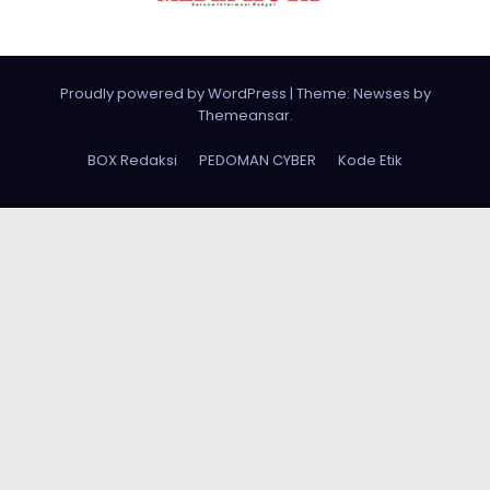
Proudly powered by WordPress
|
Theme: Newses by
Themeansar
.
BOX Redaksi
PEDOMAN CYBER
Kode Etik