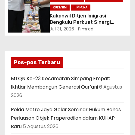
RUDENIM
TIMPORA
Kakanwil Ditjen Imigrasi
Bengkulu Perkuat Sinergi
Penegakan Hukum Melalui
Jul 31, 2026
Pimred
Audiensi dengan Kajati
Bengkulu.
Pos-pos Terbaru
MTQN Ke-23 Kecamatan Simpang Empat:
Ikhtiar Membangun Generasi Qur’ani
6 Agustus
2026
Polda Metro Jaya Gelar Seminar Hukum Bahas
Perluasan Objek Praperadilan dalam KUHAP
Baru
5 Agustus 2026