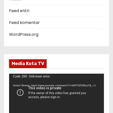
i
Feed entri
Feed komentar
WordPress.org
Media Kota TV
P
Code 150: Unknown error.
e
Unduh Berkas: https://www.youtube.com/watch?v=bM7SZ5SBzyY&_=1
m
u
t
a