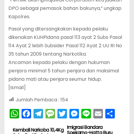
DPO sebagai pemasok bahan bakunya,” ungkap
Kapolres.
Pasal yang ditersangkakan kepada pelaku
dikenakan KUHPidana pasal 113 ayat 2 Subs Pasal
114 Ayat 2 lebih Subsider Pasal 112 Ayat 2 UU RI No
35 tahun 2009 tentang Narkotika.
Ancaman kepada pelaku dengan hukuman
penjara minimal 5 tahun penjara dan maksimal
pidana mati atau penjara seumur hidup.
[Ismail]
Jumlah Pembaca :
154
W
F
T
M
T
M
Li
E
S
h
a
el
e
w
e
n
m
h
Imigrasi Bandara
N
a
c
e
s
itt
s
e
ai
ar
Kembali Narkoba 10,4Kg
Soekarno-Hatta Buru