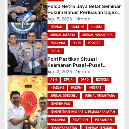
Polda Metro Jaya Gelar Seminar
Hukum Bahas Perluasan Objek
Praperadilan dalam KUHAP Baru
Agu 5, 2026
Pimred
EKONOMI
HEADLINE
HUKUM
JURNAL JAKARTA
JURNAL NUSANTARA
NASIONAL
POLRI
PRESTASI
SOSIAL
Polri Pastikan Situasi
Keamanan Pusat-Pusat
Ekonomi Nasional Tetap
Agu 3, 2026
Pimred
Kondusif
ASN
DPR RI
DPRD
EKONOMI
HEADLINE
HUKUM
IMIGRASI
JURNAL BENGKULU
JURNAL NUSANTARA
KEMENIMIPAS
KEMENTERIAN IMIGRASI & PEMASYARAKATAN
NASIONAL
PELATIHAN
PELAYANAN
PEMASYARAKATAN
PEMPROV. BENGKULU