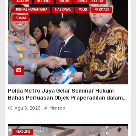
EKONOMI
HEADLINE
HUKUM
JURNAL JAKARTA
JURNAL NUSANTARA
NASIONAL
POLRI
PRESTASI
SOSIAL
Polda Metro Jaya Gelar Seminar Hukum
Bahas Perluasan Objek Praperadilan dalam
KUHAP Baru
Agu 5, 2026
Pimred
HEADLINE