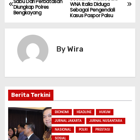
Sabu Dari Perbatasan
WNA Italia Diduga
ts
e
gr
s
er
s
l
e
a
Diungkap Polres
Sebagai Pengendali
Bengkayang
A
b
a
a
e
Kasus Paspor Palsu
v
p
o
m
g
n
i
p
o
e
g
k
er
g
By
Wira
a
s
i
Berita Terkini
p
o
EKONOMI
HEADLINE
HUKUM
JURNAL JAKARTA
JURNAL NUSANTARA
s
NASIONAL
POLRI
PRESTASI
SOSIAL