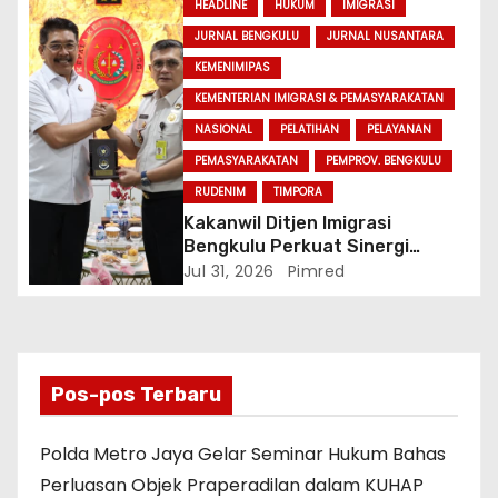
HEADLINE
HUKUM
IMIGRASI
JURNAL BENGKULU
JURNAL NUSANTARA
KEMENIMIPAS
KEMENTERIAN IMIGRASI & PEMASYARAKATAN
NASIONAL
PELATIHAN
PELAYANAN
PEMASYARAKATAN
PEMPROV. BENGKULU
RUDENIM
TIMPORA
Kakanwil Ditjen Imigrasi
Bengkulu Perkuat Sinergi
Penegakan Hukum Melalui
Jul 31, 2026
Pimred
Audiensi dengan Kajati
Bengkulu.
Pos-pos Terbaru
Polda Metro Jaya Gelar Seminar Hukum Bahas
Perluasan Objek Praperadilan dalam KUHAP