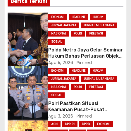
i
Berita Terkini
p
EKONOMI
HEADLINE
HUKUM
o
JURNAL JAKARTA
JURNAL NUSANTARA
NASIONAL
POLRI
PRESTASI
s
SOSIAL
Polda Metro Jaya Gelar Seminar
Hukum Bahas Perluasan Objek
Praperadilan dalam KUHAP Baru
Agu 5, 2026
Pimred
EKONOMI
HEADLINE
HUKUM
JURNAL JAKARTA
JURNAL NUSANTARA
NASIONAL
POLRI
PRESTASI
SOSIAL
Polri Pastikan Situasi
Keamanan Pusat-Pusat
Ekonomi Nasional Tetap
Agu 3, 2026
Pimred
Kondusif
ASN
DPR RI
DPRD
EKONOMI