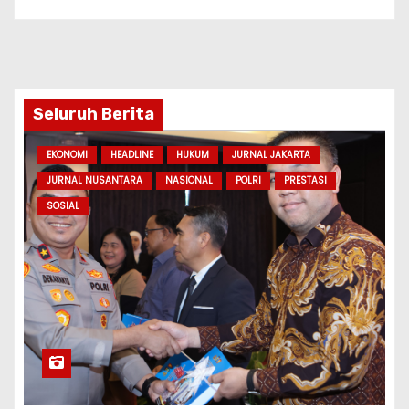
Seluruh Berita
EKONOMI
HEADLINE
HUKUM
JURNAL JAKARTA
JURNAL NUSANTARA
NASIONAL
POLRI
PRESTASI
SOSIAL