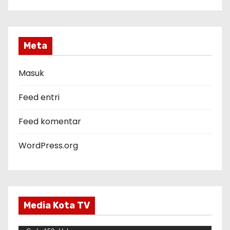
t
e
g
Meta
o
r
Masuk
i
Feed entri
Feed komentar
WordPress.org
Media Kota TV