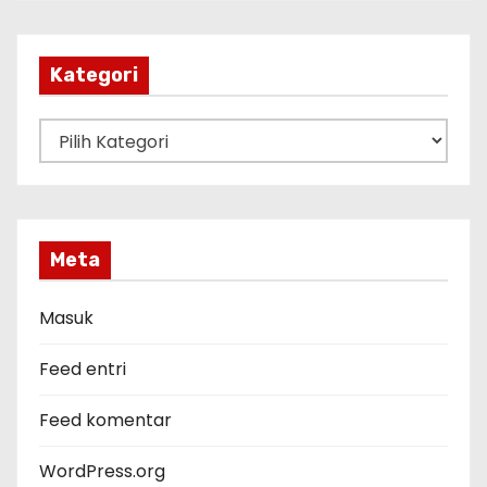
s
i
p
Kategori
K
a
t
e
g
Meta
o
r
Masuk
i
Feed entri
Feed komentar
WordPress.org