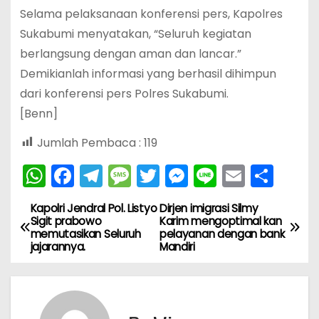
Selama pelaksanaan konferensi pers, Kapolres
Sukabumi menyatakan, “Seluruh kegiatan
berlangsung dengan aman dan lancar.”
Demikianlah informasi yang berhasil dihimpun
dari konferensi pers Polres Sukabumi.
[Benn]
Jumlah Pembaca :
119
W
F
T
M
T
M
Li
E
S
h
a
el
e
w
e
n
m
h
Kapolri Jendral Pol. Listyo
Dirjen imigrasi Silmy
N
a
c
e
s
itt
s
e
ai
ar
Sigit prabowo
Karim mengoptimal kan
memutasikan Seluruh
pelayanan dengan bank
ts
e
gr
s
er
s
l
e
a
jajarannya.
Mandiri
A
b
a
a
e
v
p
o
m
g
n
i
p
o
e
g