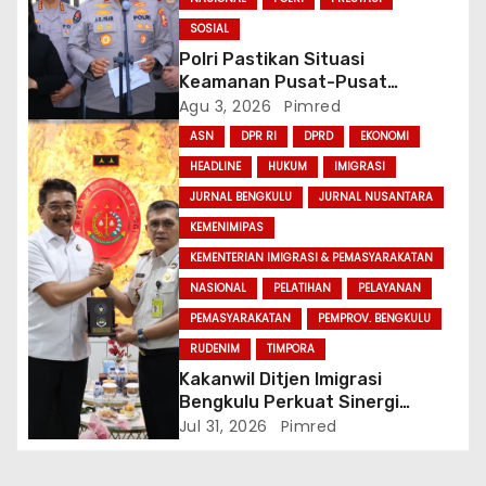
SOSIAL
Polri Pastikan Situasi
Keamanan Pusat-Pusat
Ekonomi Nasional Tetap
Agu 3, 2026
Pimred
Kondusif
ASN
DPR RI
DPRD
EKONOMI
HEADLINE
HUKUM
IMIGRASI
JURNAL BENGKULU
JURNAL NUSANTARA
KEMENIMIPAS
KEMENTERIAN IMIGRASI & PEMASYARAKATAN
NASIONAL
PELATIHAN
PELAYANAN
PEMASYARAKATAN
PEMPROV. BENGKULU
RUDENIM
TIMPORA
Kakanwil Ditjen Imigrasi
Bengkulu Perkuat Sinergi
Penegakan Hukum Melalui
Jul 31, 2026
Pimred
Audiensi dengan Kajati
Bengkulu.