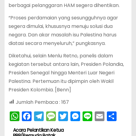
berbagai pelanggaran HAM segera dihentikan.
“Proses perdamaian yang sesungguhnya agar
segera dimulai, khususnya menuju solusi dua
negara. Dan akar masalah isu Palestina harus
diatasi secara menyeluruh,” pungkasnya.
Diketahui, selain Menlu Retno, panelis dalam
kegiatan tersebut antara lain, Presiden Polandia,
Presiden Senegal hingga Menteri Luar Negeri
Palestina. Pertemuan itu dipimpin oleh Wakil
Presiden Kolombia. [Benn]
Jumlah Pembaca :
167
W
F
T
M
T
M
Li
E
S
h
a
el
e
w
e
n
m
h
Acara Pelantikan Ketua
N
a
c
e
s
itt
s
e
ai
ar
PBB(Pemuda Batak