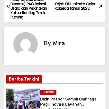
Bersatu) PAC Bekasi
Kejati DKI Jakarta Gelar
ts
e
gr
s
er
s
l
e
a
Utara dan Pelantikan
Rakerda tahun 2023.
A
b
a
a
e
Ketua Ranting Teluk
v
Pucung
p
o
m
g
n
i
p
o
e
g
k
er
g
By
Wira
a
s
i
p
Berita Terkini
o
HEADLINE
s
Bikin Paspor Sambil Olahraga
Pagi: Inovasi Layanan