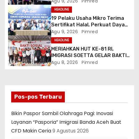
“Pasporia” Imigrasi Banda Aceh
Agu 9, 2026
Pimred
Buat CFD Makin Ceria
HEADLINE
19 Pelaku Usaha Mikro Terima
Sertifikat Halal, Perkuat Daya
Saing Produk Lokal
Agu 9, 2026
Pimred
HEADLINE
MERIAHKAN HUT KE-81 RI,
IMIGRASI SOETTA GELAR BAKTI
SOSIAL DAN HADIRKAN LAYANAN
Agu 8, 2026
Pimred
PASPOR DI AKHIR PEKAN
Pos-pos Terbaru
Bikin Paspor Sambil Olahraga Pagi: Inovasi
Layanan “Pasporia” Imigrasi Banda Aceh Buat
CFD Makin Ceria
9 Agustus 2026