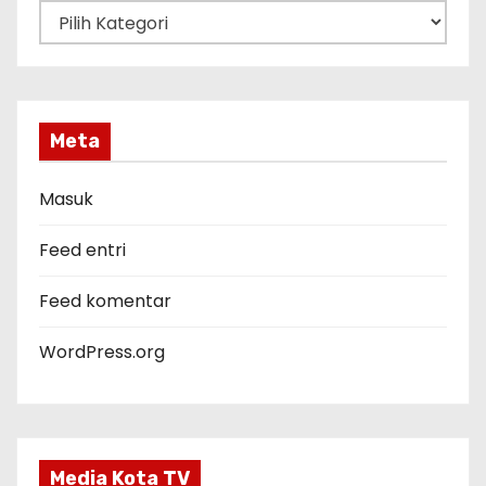
K
a
t
e
g
Meta
o
r
Masuk
i
Feed entri
Feed komentar
WordPress.org
Media Kota TV