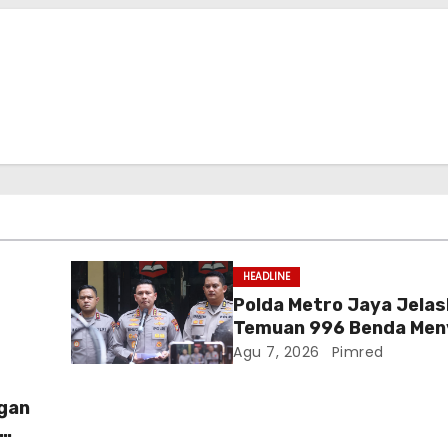
HEADLINE
Polda Metro Jaya Jela
Temuan 996 Benda Men
Senjata di Yayasan Jak
Agu 7, 2026
Pimred
ngan