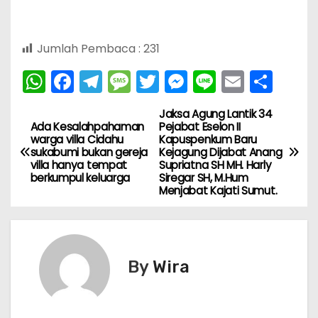
Jumlah Pembaca :
231
W
F
T
M
T
M
Li
E
S
h
a
el
e
w
e
n
m
h
Jaksa Agung Lantik 34
N
a
c
e
s
itt
s
e
ai
ar
Ada Kesalahpahaman
Pejabat Eselon II
warga villa Cidahu
Kapuspenkum Baru
ts
e
gr
s
er
s
l
e
a
sukabumi bukan gereja
Kejagung Dijabat Anang
A
b
a
a
e
villa hanya tempat
Supriatna SH MH. Harly
v
berkumpul keluarga
Siregar SH, M.Hum
p
o
m
g
n
Menjabat Kajati Sumut.
i
p
o
e
g
k
er
g
By
Wira
a
s