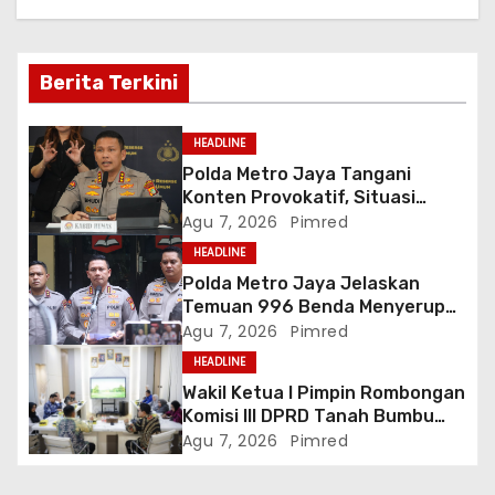
i
p
Berita Terkini
o
HEADLINE
s
Polda Metro Jaya Tangani
Konten Provokatif, Situasi
Jakarta Tetap Kondusif
Agu 7, 2026
Pimred
HEADLINE
Polda Metro Jaya Jelaskan
Temuan 996 Benda Menyerupai
Senjata di Yayasan Jaksel
Agu 7, 2026
Pimred
HEADLINE
Wakil Ketua I Pimpin Rombongan
Komisi III DPRD Tanah Bumbu
Perjuangkan Lima Infrastruktur
Agu 7, 2026
Pimred
Strategis