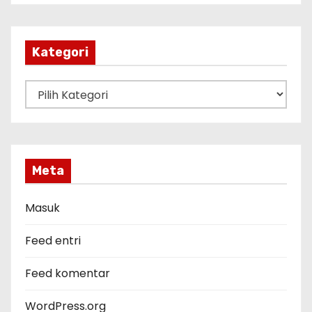
s
i
p
Kategori
K
a
t
e
g
Meta
o
r
Masuk
i
Feed entri
Feed komentar
WordPress.org