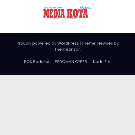
Proudly powered by WordPress
|
Theme: Newses by
Themeansar
.
BOX Redaksi
PEDOMAN CYBER
Kode Etik