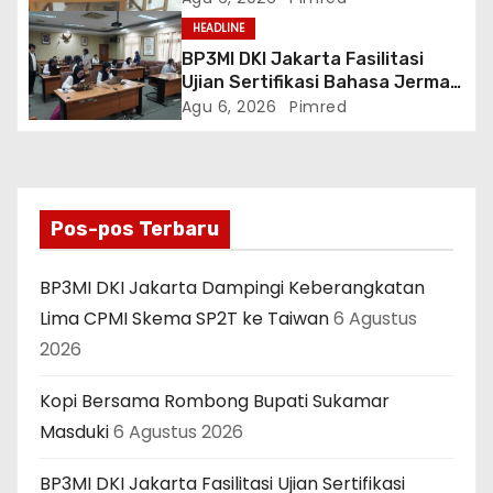
HEADLINE
BP3MI DKI Jakarta Fasilitasi
Ujian Sertifikasi Bahasa Jerman
Level A2 bagi Peserta G to G
Agu 6, 2026
Pimred
Jerman Batch VII
Pos-pos Terbaru
BP3MI DKI Jakarta Dampingi Keberangkatan
Lima CPMI Skema SP2T ke Taiwan
6 Agustus
2026
Kopi Bersama Rombong Bupati Sukamar
Masduki
6 Agustus 2026
BP3MI DKI Jakarta Fasilitasi Ujian Sertifikasi