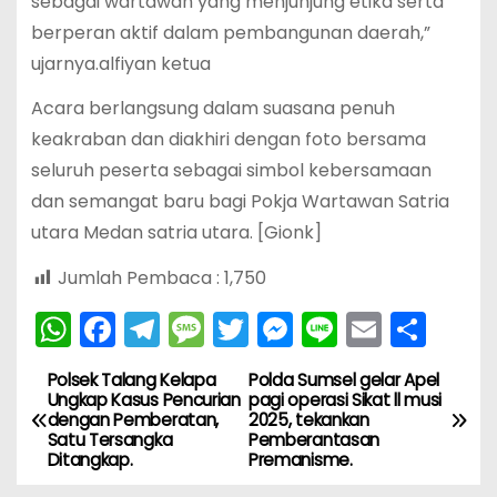
sebagai wartawan yang menjunjung etika serta
berperan aktif dalam pembangunan daerah,”
ujarnya.alfiyan ketua
Acara berlangsung dalam suasana penuh
keakraban dan diakhiri dengan foto bersama
seluruh peserta sebagai simbol kebersamaan
dan semangat baru bagi Pokja Wartawan Satria
utara Medan satria utara. [Gionk]
Jumlah Pembaca :
1,750
W
F
T
M
T
M
Li
E
S
h
a
el
e
w
e
n
m
h
Polsek Talang Kelapa
Polda Sumsel gelar Apel
N
a
c
e
s
itt
s
e
ai
ar
Ungkap Kasus Pencurian
pagi operasi Sikat ll musi
dengan Pemberatan,
2025, tekankan
ts
e
gr
s
er
s
l
e
a
Satu Tersangka
Pemberantasan
A
b
a
a
e
Ditangkap.
Premanisme.
v