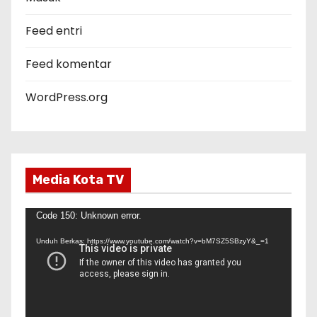
i
Feed entri
Feed komentar
WordPress.org
Media Kota TV
P
Code 150: Unknown error.
e
Unduh Berkas: https://www.youtube.com/watch?v=bM7SZ5SBzyY&_=1
m
u
t
a