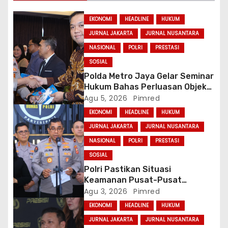
o
EKONOMI
HEADLINE
HUKUM
s
JURNAL JAKARTA
JURNAL NUSANTARA
NASIONAL
POLRI
PRESTASI
SOSIAL
Polda Metro Jaya Gelar Seminar
Hukum Bahas Perluasan Objek
Praperadilan dalam KUHAP Baru
Agu 5, 2026
Pimred
EKONOMI
HEADLINE
HUKUM
JURNAL JAKARTA
JURNAL NUSANTARA
NASIONAL
POLRI
PRESTASI
SOSIAL
Polri Pastikan Situasi
Keamanan Pusat-Pusat
Ekonomi Nasional Tetap
Agu 3, 2026
Pimred
Kondusif
EKONOMI
HEADLINE
HUKUM
JURNAL JAKARTA
JURNAL NUSANTARA