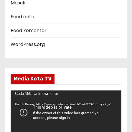
r
Masuk
i
Feed entri
Feed komentar
WordPress.org
Media Kota TV
P
Code 150: Unknown error.
e
Unduh Berkas: https://www.youtube.com/watch?v=bM7SZ5SBzyY&_=1
m
u
t