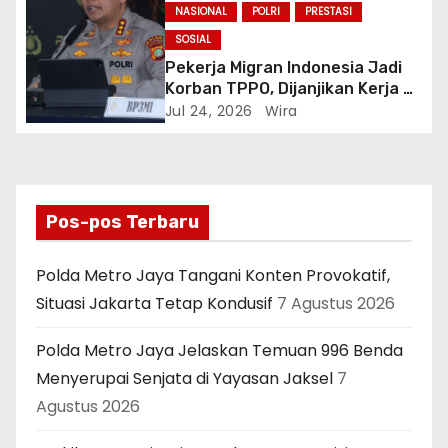
NASIONAL
POLRI
PRESTASI
SOSIAL
Pekerja Migran Indonesia Jadi
Korban TPPO, Dijanjikan Kerja di
Turki Berujung ke Libya
Jul 24, 2026
Wira
Pos-pos Terbaru
Polda Metro Jaya Tangani Konten Provokatif,
Situasi Jakarta Tetap Kondusif
7 Agustus 2026
Polda Metro Jaya Jelaskan Temuan 996 Benda
Menyerupai Senjata di Yayasan Jaksel
7
Agustus 2026