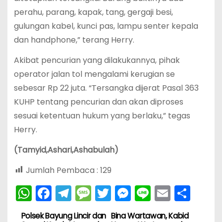
perahu, parang, kapak, tang, gergaji besi,
gulungan kabel, kunci pas, lampu senter kepala
dan handphone,” terang Herry.
Akibat pencurian yang dilakukannya, pihak
operator jalan tol mengalami kerugian se
sebesar Rp 22 juta. “Tersangka dijerat Pasal 363
KUHP tentang pencurian dan akan diproses
sesuai ketentuan hukum yang berlaku,” tegas
Herry.
(Tamyid,Ashari,Ashabulah)
Jumlah Pembaca :
129
W
F
T
M
T
M
Li
E
S
h
a
el
e
w
e
n
m
h
Polsek Bayung Lincir dan
Bina Wartawan, Kabid
N