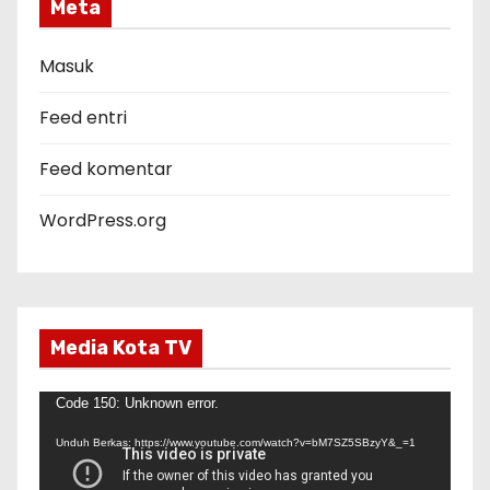
g
Meta
o
r
Masuk
i
Feed entri
Feed komentar
WordPress.org
Media Kota TV
P
Code 150: Unknown error.
e
Unduh Berkas: https://www.youtube.com/watch?v=bM7SZ5SBzyY&_=1
m