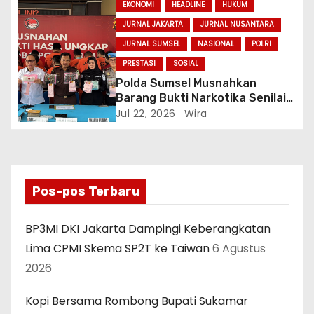
EKONOMI
HEADLINE
HUKUM
JURNAL JAKARTA
JURNAL NUSANTARA
JURNAL SUMSEL
NASIONAL
POLRI
PRESTASI
SOSIAL
Polda Sumsel Musnahkan
Barang Bukti Narkotika Senilai
Rp7,9 Miliar, Selamatkan 83 Ribu
Jul 22, 2026
Wira
Jiwa
Pos-pos Terbaru
BP3MI DKI Jakarta Dampingi Keberangkatan
Lima CPMI Skema SP2T ke Taiwan
6 Agustus
2026
Kopi Bersama Rombong Bupati Sukamar