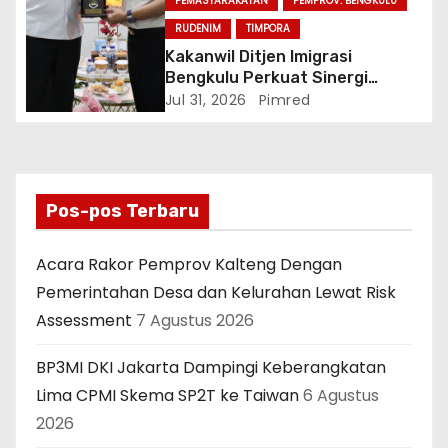
PEMASYARAKATAN
PEMPROV. BENGKULU
RUDENIM
TIMPORA
Kakanwil Ditjen Imigrasi
Bengkulu Perkuat Sinergi
Penegakan Hukum Melalui
Jul 31, 2026
Pimred
Audiensi dengan Kajati
Bengkulu.
Pos-pos Terbaru
Acara Rakor Pemprov Kalteng Dengan
Pemerintahan Desa dan Kelurahan Lewat Risk
Assessment
7 Agustus 2026
BP3MI DKI Jakarta Dampingi Keberangkatan
Lima CPMI Skema SP2T ke Taiwan
6 Agustus
2026