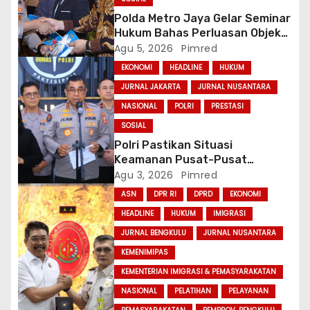
Polda Metro Jaya Gelar Seminar
Hukum Bahas Perluasan Objek
Praperadilan dalam KUHAP Baru
Agu 5, 2026
Pimred
EKONOMI
HEADLINE
HUKUM
JURNAL JAKARTA
JURNAL NUSANTARA
NASIONAL
POLRI
PRESTASI
SOSIAL
Polri Pastikan Situasi
Keamanan Pusat-Pusat
Ekonomi Nasional Tetap
Agu 3, 2026
Pimred
Kondusif
ASN
DPR RI
DPRD
EKONOMI
HEADLINE
HUKUM
IMIGRASI
JURNAL BENGKULU
JURNAL NUSANTARA
KEMENIMIPAS
KEMENTERIAN IMIGRASI & PEMASYARAKATAN
NASIONAL
PELATIHAN
PELAYANAN