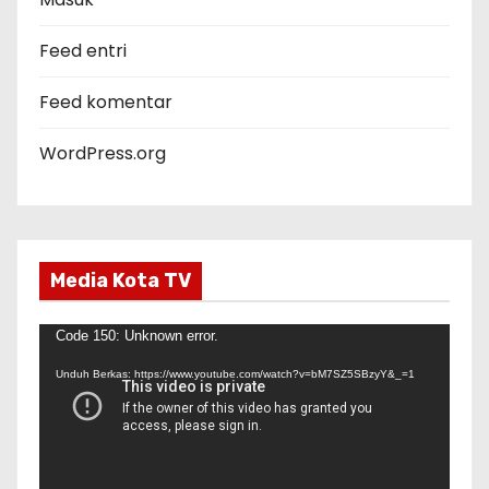
i
Feed entri
Feed komentar
WordPress.org
Media Kota TV
P
Code 150: Unknown error.
e
Unduh Berkas: https://www.youtube.com/watch?v=bM7SZ5SBzyY&_=1
m
u
t