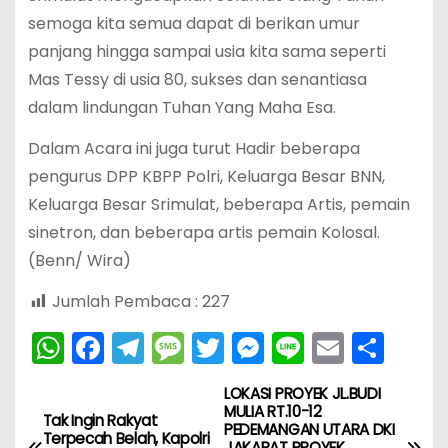
semoga kita semua dapat di berikan umur
panjang hingga sampai usia kita sama seperti
Mas Tessy di usia 80, sukses dan senantiasa
dalam lindungan Tuhan Yang Maha Esa.
Dalam Acara ini juga turut Hadir beberapa
pengurus DPP KBPP Polri, Keluarga Besar BNN,
Keluarga Besar Srimulat, beberapa Artis, pemain
sinetron, dan beberapa artis pemain Kolosal.
(Benn/ Wira)
Jumlah Pembaca :
227
W
F
T
M
T
M
Li
E
S
h
a
el
e
w
e
n
m
h
LOKASI PROYEK JL.BUDI
N
a
c
e
s
itt
s
e
ai
ar
MULIA RT.10-12
Tak Ingin Rakyat
PEDEMANGAN UTARA DKI
ts
e
gr
s
er
s
l
e
a
Terpecah Belah, Kapolri
JAKARAT PROYEK