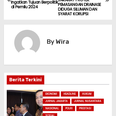
Ingatkan Tujuan Berpolitik
A
b
a
a
e
PEMASANGAN DRAINASE
di Pemilu 2024
v
DIDUGA SILUMAN DAN
p
o
m
g
n
SYARAT KORUPSI
i
p
o
e
g
k
er
g
By
Wira
a
s
i
p
Berita Terkini
o
EKONOMI
HEADLINE
HUKUM
s
JURNAL JAKARTA
JURNAL NUSANTARA
NASIONAL
POLRI
PRESTASI
SOSIAL