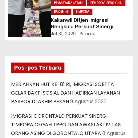
PEMASYARAKATAN
PEMPROV. BENGKULU
RUDENIM
TIMPORA
Kakanwil Ditjen Imigrasi
Bengkulu Perkuat Sinergi
Penegakan Hukum Melalui
Jul 31, 2026
Pimred
Audiensi dengan Kajati
Bengkulu.
Pos-pos Terbaru
MERIAHKAN HUT KE-81 RI, IMIGRASI SOETTA
GELAR BAKTI SOSIAL DAN HADIRKAN LAYANAN
PASPOR DI AKHIR PEKAN
8 Agustus 2026
IMIGRASI GORONTALO PERKUAT SINERGI
TIMPORA CEGAH TPPO DAN AWASI AKTIVITAS
ORANG ASING DI GORONTALO UTARA
8 Agustus