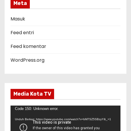
g
Meta
o
r
Masuk
i
Feed entri
Feed komentar
WordPress.org
Media Kota TV
P
Code 150: Unknown error.
e
Unduh Berkas: https://www.youtube.com/watch?v=bM7SZ5SBzyY&_=1
m