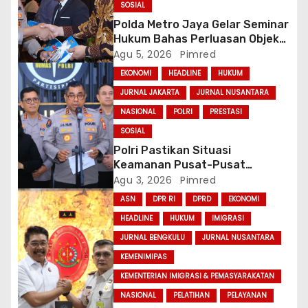
SOSIAL
Polda Metro Jaya Gelar Seminar
Hukum Bahas Perluasan Objek
Praperadilan dalam KUHAP Baru
Agu 5, 2026
Pimred
EKONOMI
HEADLINE
HUKUM
JURNAL JAKARTA
JURNAL NUSANTARA
NASIONAL
POLRI
PRESTASI
SOSIAL
Polri Pastikan Situasi
Keamanan Pusat-Pusat
Ekonomi Nasional Tetap
Agu 3, 2026
Pimred
Kondusif
ASN
DPR RI
DPRD
EKONOMI
HEADLINE
HUKUM
IMIGRASI
JURNAL BENGKULU
JURNAL NUSANTARA
KEMENIMIPAS
KEMENTERIAN IMIGRASI & PEMASYARAKATAN
NASIONAL
PELATIHAN
PELAYANAN