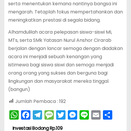
serta menentukan kemana nantinya bangsa ini
mengarah. Tetaplah fokus mempertahankan dan
meningkatkan prestasi di segala bidang.
Alhamdulilah acara pelepasan siswa-siswi MI,
MTs, serta SMk Yatasan Nurul Anshor Cirarab
berjalan dengan lancar semoga dengan diadakan
acara ini menjadi sebuah kenangan yang
istimewa bagi siswa siswi dan semoga menjadi
orang orang yang sukses dan berguna bagi
lingkungan dan masyarakat mereka tinggal.
(bangun)
Jumlah Pembaca :
192
W
F
T
M
T
M
Li
E
S
h
a
el
e
w
e
n
m
h
Investasi Bodong Rp.109