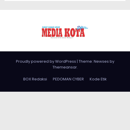
Proudly powered by WordPress
|
Theme: Newses by
Themeansar
.
BOX Redaksi
PEDOMAN CYBER
Kode Etik