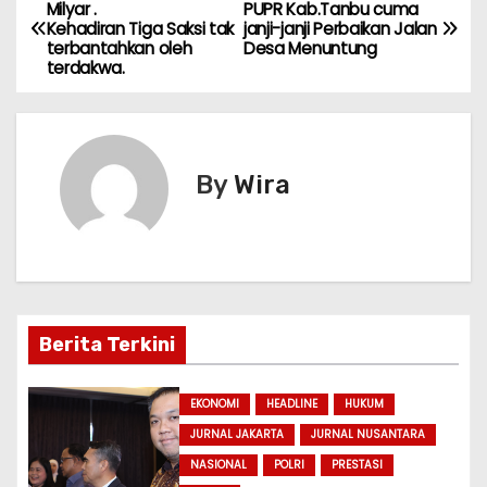
N
a
c
e
s
itt
s
e
ai
ar
Milyar .
PUPR Kab.Tanbu cuma
Kehadiran Tiga Saksi tak
janji-janji Perbaikan Jalan
ts
e
gr
s
er
s
l
e
a
terbantahkan oleh
Desa Menuntung
A
b
a
a
e
terdakwa.
v
p
o
m
g
n
i
p
o
e
g
k
er
g
By
Wira
a
s
i
Berita Terkini
p
o
EKONOMI
HEADLINE
HUKUM
JURNAL JAKARTA
JURNAL NUSANTARA
s
NASIONAL
POLRI
PRESTASI