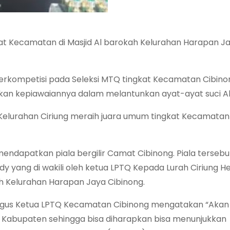
kat Kecamatan di Masjid Al barokah Kelurahan Harapan J
berkompetisi pada Seleksi MTQ tingkat Kecamatan Cibin
kan kepiawaiannya dalam melantunkan ayat-ayat suci Al
i Kelurahan Ciriung meraih juara umum tingkat Kecamatan
mendapatkan piala bergilir Camat Cibinong. Piala tersebu
y yang di wakili oleh ketua LPTQ Kepada Lurah Ciriung He
h Kelurahan Harapan Jaya Cibinong.
ligus Ketua LPTQ Kecamatan Cibinong mengatakan “Akan
at Kabupaten sehingga bisa diharapkan bisa menunjukkan