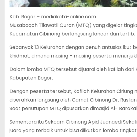
Kab. Bogor – mediakota-online.com
Musabaqoh Tilawatil Quran (MTQ) yang digelar ting
Kecamatan Cibinong berlangsung lancar dan tertib.
Sebanyak 13 Kelurahan dengan penuh antusias ikut 
khidmat, dimana masing – masing peserta menunjuk
Dalam lomba MTQ tersebut dijuarai oleh kafilah dar
Kabupaten Bogor.
Dengan peserta tersebut, Kafilah Kelurahan Ciriung 
diserahkan langsung oleh Camat Cibinong Dr. Rusliand
Saat penutupan MTQ dipusatkan dimasjid Al- Baroka
Sementara itu Sekcam Cibinong Apid Juanaedi Seka
juara yang terbaik untuk bisa diikutkan lomba tingk