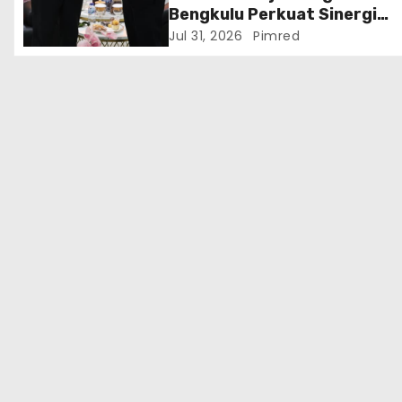
Bengkulu Perkuat Sinergi
Penegakan Hukum Melalui
Jul 31, 2026
Pimred
Audiensi dengan Kajati
Bengkulu.