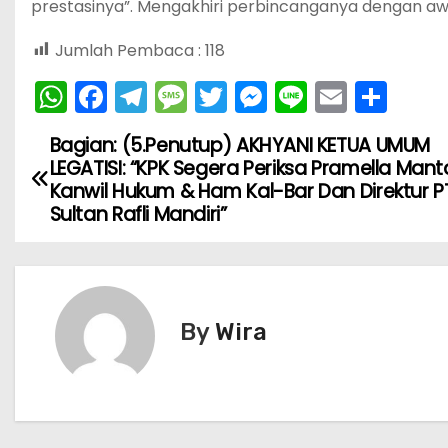
prestasinya”. Mengakhiri perbincanganya dengan a
Jumlah Pembaca :
118
W
F
T
M
T
M
Li
E
S
h
a
el
e
w
e
n
m
h
Bagian: (5.Penutup) AKHYANI KETUA UMUM
N
a
c
e
s
itt
s
e
ai
ar
LEGATISI: “KPK Segera Periksa Pramella Man
ts
e
gr
s
er
s
l
e
a
Kanwil Hukum & Ham Kal-Bar Dan Direktur P
Sultan Rafli Mandiri”
A
b
a
a
e
v
p
o
m
g
n
i
p
o
e
g
k
er
g
By
Wira
a
s
i