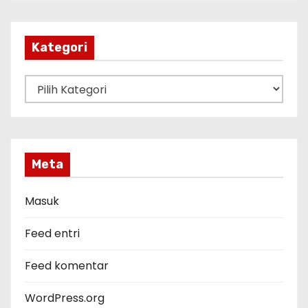
s
i
p
Kategori
K
a
t
e
g
Meta
o
r
Masuk
i
Feed entri
Feed komentar
WordPress.org