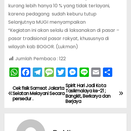
kurang lebih hanya 10 % yang tidak terlayani,
karena pedagang sudah keburu tutup
Selanjutnya MUGI menyampaikan
“Kegiatan ini akan selalu di laksanakan di pasar –
pasar tradisional pasar rakyat, khususnya di
wilayah kab BOGOR. (Lukman)
Jumlah Pembaca :
122
W
F
T
M
T
M
Li
E
S
h
a
el
e
w
e
n
m
h
Spirit Hari Jadi Kota
N
a
c
e
s
itt
s
e
ai
ar
Cek fisik Samsat Jakarta
Tasikmalaya ke-21 ;
Selatan Melayani Secara
Bangkit, Berkarya dan
ts
e
gr
s
er
s
l
e
a
persedur .
Berjaya
A
b
a
a
e
v
p
o
m
g
n
i
p
o
e
g