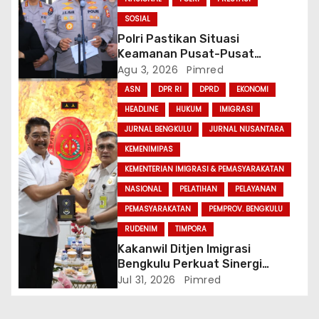
SOSIAL
Polri Pastikan Situasi
Keamanan Pusat-Pusat
Ekonomi Nasional Tetap
Agu 3, 2026
Pimred
Kondusif
ASN
DPR RI
DPRD
EKONOMI
HEADLINE
HUKUM
IMIGRASI
JURNAL BENGKULU
JURNAL NUSANTARA
KEMENIMIPAS
KEMENTERIAN IMIGRASI & PEMASYARAKATAN
NASIONAL
PELATIHAN
PELAYANAN
PEMASYARAKATAN
PEMPROV. BENGKULU
RUDENIM
TIMPORA
Kakanwil Ditjen Imigrasi
Bengkulu Perkuat Sinergi
Penegakan Hukum Melalui
Jul 31, 2026
Pimred
Audiensi dengan Kajati
Bengkulu.