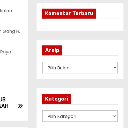
gkalan
Komentar Terbaru
n Gang H.
Arsip
 Raya
A
r
s
i
p
HUB
Kategori
NAH
K
a