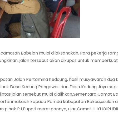
camatan Babelan mulai dilaksanakan. Para pekerja tam
ngkinan, jalan tersebut akan dikupas untuk memperkuat
mpatan Jalan Pertamina Kedaung, hasil musyawarah dua 
i, pihak Desa Kedung Pengawas dan Desa Kedung Jaya sep
ntas jalan tersebut mulai dialihkan.Sementara Camat B
 berterimakasih kepada Pemda kabupaten Bekasi,usulan 
ran pihak PJ.Bupati meresponnya, ujar Camat H. KHOIRUDI