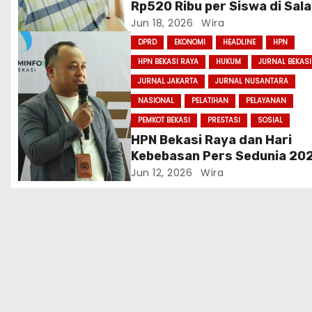
Rp520 Ribu per Siswa di Sal
Satu SMP Negeri Tambun Ut
Jun 18, 2026
Wira
Tuai Sorotan
DPRD
EKONOMI
HEADLINE
HPN
HPN BEKASI RAYA
HUKUM
JURNAL BEKASI
JURNAL JAKARTA
JURNAL NUSANTARA
NASIONAL
PELATIHAN
PELAYANAN
PEMKOT BEKASI
PRESTASI
SOSIAL
HPN Bekasi Raya dan Hari
Kebebasan Pers Sedunia 20
Sukses Digelar, Panitia
Jun 12, 2026
Wira
Apresiasi Dukungan Semua
Pihak