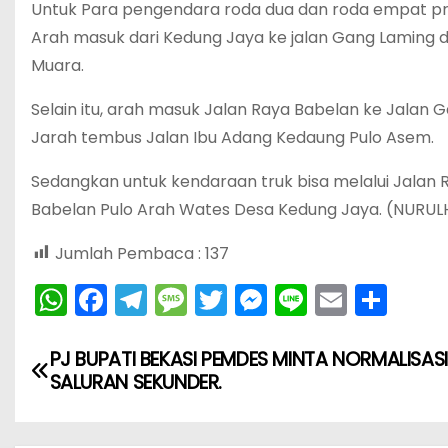
Untuk Para pengendara roda dua dan roda empat pri
Arah masuk dari Kedung Jaya ke jalan Gang Laming 
Muara.
Selain itu, arah masuk Jalan Raya Babelan ke Jalan
Jarah tembus Jalan Ibu Adang Kedaung Pulo Asem.
Sedangkan untuk kendaraan truk bisa melalui Jalan
Babelan Pulo Arah Wates Desa Kedung Jaya. (NURU
Jumlah Pembaca :
137
W
F
T
M
T
M
Li
E
S
h
a
el
e
w
e
n
m
h
N
a
c
e
s
itt
s
e
ai
ar
PJ BUPATI BEKASI PEMDES MINTA NORMALISASI
SALURAN SEKUNDER.
ts
e
gr
s
er
s
l
e
a
A
b
a
a
e
v