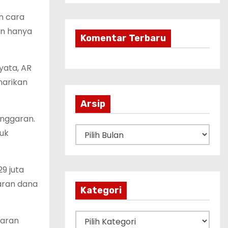
n cara
an hanya
Komentar Terbaru
yata, AR
narikan
Arsip
anggaran.
A
tuk
r
s
9 juta
i
garan dana
p
Kategori
K
garan