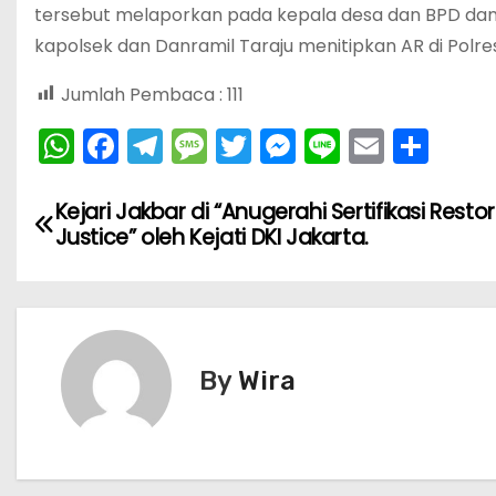
tersebut melaporkan pada kepala desa dan BPD dan
kapolsek dan Danramil Taraju menitipkan AR di Polres
Jumlah Pembaca :
111
W
F
T
M
T
M
Li
E
S
h
a
el
e
w
e
n
m
h
N
a
c
e
s
itt
s
e
ai
ar
Kejari Jakbar di “Anugerahi Sertifikasi Restor
Justice” oleh Kejati DKI Jakarta.
ts
e
gr
s
er
s
l
e
a
A
b
a
a
e
v
p
o
m
g
n
i
p
o
e
g
By
Wira
k
er
g
a
s