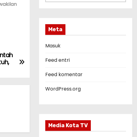
a
wakilan
t
e
g
Meta
o
r
Masuk
i
intah
Feed entri
tuh,
Feed komentar
WordPress.org
Media Kota TV