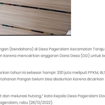
angan (bendahara) di Desa Pageralam Kecamatan Taraju
kum karena mencairkan anggaran Dana Desa (DD) untuk k
an tahun ini sebesar hampir 330 juta meliputi PPKM, BLT
 Ketahanan Pangan belum bisa disalurkan karena dicairkan
t dan melunasi hutang,” kata Kepala Desa Pageralam Elo
ageralam, rabu (28/12/2022).