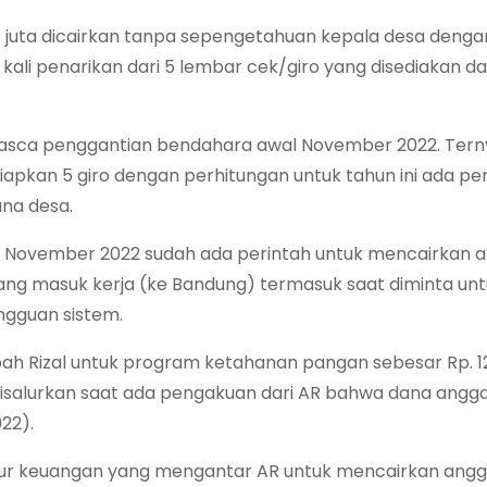
7 juta dicairkan tanpa sepengetahuan kepala desa denga
kali penarikan dari 5 lembar cek/giro yang disediakan d
pasca penggantian bendahara awal November 2022. Tern
apkan 5 giro dengan perhitungan untuk tahun ini ada pe
ana desa.
29 November 2022 sudah ada perintah untuk mencairkan 
rang masuk kerja (ke Bandung) termasuk saat diminta un
ngguan sistem.
ah Rizal untuk program ketahanan pangan sebesar Rp. 12
an disalurkan saat ada pengakuan dari AR bahwa dana ang
022).
kaur keuangan yang mengantar AR untuk mencairkan ang