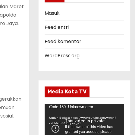
o
ulan Maret
r
Masuk
Kapolda
i
ro Jaya.
Feed entri
Feed komentar
WordPress.org
Media Kota TV
ggerakkan
temuan
P
Code 150: Unknown error.
osial.
e
Unduh Berkas: https://www.youtube.com/watch?
m
v=bM7SZ5SBzyY&_=1
u