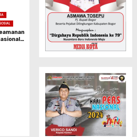
RA
SOSIAL
 Keamanan
asional