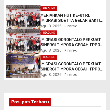
p
HEADLINE
o
MERIAHKAN HUT KE-81 RI,
IMIGRASI SOETTA GELAR BAKTI
s
SOSIAL DAN HADIRKAN LAYANAN
Agu 8, 2026
Pimred
PASPOR DI AKHIR PEKAN
HEADLINE
IMIGRASI GORONTALO PERKUAT
SINERGI TIMPORA CEGAH TPPO
DAN AWASI AKTIVITAS ORANG
Agu 8, 2026
Pimred
ASING DI GORONTALO UTARA
HEADLINE
IMIGRASI GORONTALO PERKUAT
SINERGI TIMPORA CEGAH TPPO
DAN AWASI AKTIVITAS ORANG
Agu 8, 2026
Pimred
ASING DI GORONTALO UTARA
Pos-pos Terbaru