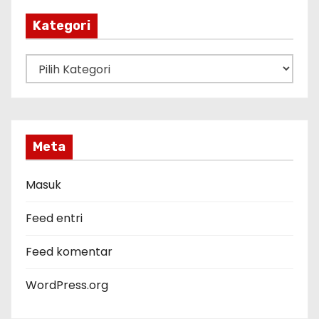
i
p
Kategori
K
a
t
e
g
Meta
o
r
Masuk
i
Feed entri
Feed komentar
WordPress.org