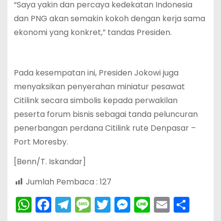
“Saya yakin dan percaya kedekatan Indonesia
dan PNG akan semakin kokoh dengan kerja sama
ekonomi yang konkret,” tandas Presiden.
Pada kesempatan ini, Presiden Jokowi juga
menyaksikan penyerahan miniatur pesawat
Citilink secara simbolis kepada perwakilan
peserta forum bisnis sebagai tanda peluncuran
penerbangan perdana Citilink rute Denpasar –
Port Moresby.
[Benn/T. Iskandar]
Jumlah Pembaca :
127
W
F
T
M
T
M
Li
E
S
h
a
el
e
w
e
n
m
h