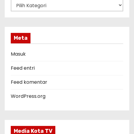
K
a
t
e
g
Meta
o
r
Masuk
i
Feed entri
Feed komentar
WordPress.org
Media Kota TV