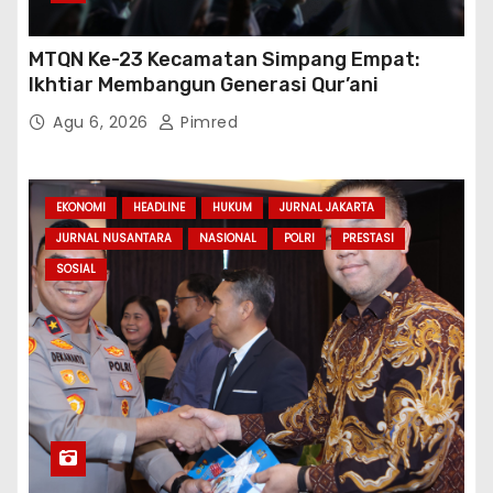
MTQN Ke-23 Kecamatan Simpang Empat:
Ikhtiar Membangun Generasi Qur’ani
Agu 6, 2026
Pimred
EKONOMI
HEADLINE
HUKUM
JURNAL JAKARTA
JURNAL NUSANTARA
NASIONAL
POLRI
PRESTASI
SOSIAL