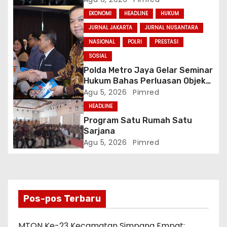
EKONOMI
HEADLINE
HUKUM
JURNAL JAKARTA
JURNAL NUSANTARA
NASIONAL
POLRI
PRESTASI
SOSIAL
Polda Metro Jaya Gelar Seminar
Hukum Bahas Perluasan Objek
Praperadilan dalam KUHAP Baru
Agu 5, 2026
Pimred
HEADLINE
Program Satu Rumah Satu
Sarjana
Agu 5, 2026
Pimred
Pos-pos Terbaru
MTQN Ke-23 Kecamatan Simpang Empat: