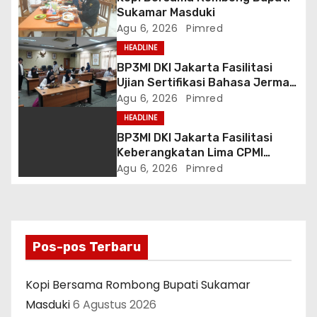
Sukamar Masduki
s
Agu 6, 2026
Pimred
HEADLINE
BP3MI DKI Jakarta Fasilitasi
Ujian Sertifikasi Bahasa Jerman
Level A2 bagi Peserta G to G
Agu 6, 2026
Pimred
Jerman Batch VII
HEADLINE
BP3MI DKI Jakarta Fasilitasi
Keberangkatan Lima CPMI
Skema SP2T Menuju Taiwan
Agu 6, 2026
Pimred
Pos-pos Terbaru
Kopi Bersama Rombong Bupati Sukamar
Masduki
6 Agustus 2026