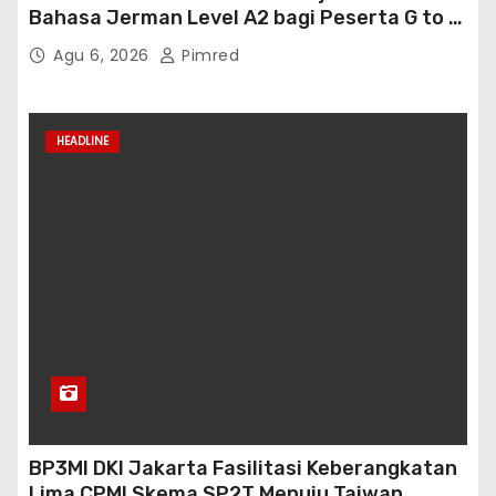
Bahasa Jerman Level A2 bagi Peserta G to G
Jerman Batch VII
Agu 6, 2026
Pimred
HEADLINE
BP3MI DKI Jakarta Fasilitasi Keberangkatan
Lima CPMI Skema SP2T Menuju Taiwan