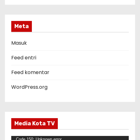
t
e
g
Meta
o
r
Masuk
i
Feed entri
Feed komentar
WordPress.org
Media Kota TV
P
Code 150: Unknown error.