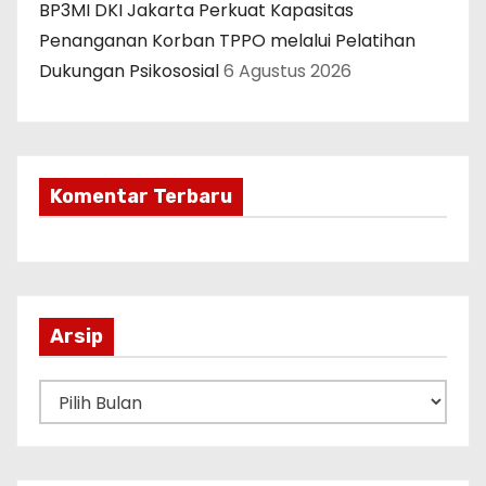
BP3MI DKI Jakarta Perkuat Kapasitas
Penanganan Korban TPPO melalui Pelatihan
Dukungan Psikososial
6 Agustus 2026
Komentar Terbaru
Arsip
A
r
s
i