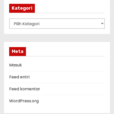
p
Kategori
K
a
t
e
g
Meta
o
r
Masuk
i
Feed entri
Feed komentar
WordPress.org