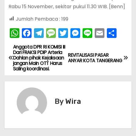
Rabu 15 November, sekitar pukul 11.30 WIB. [Benn]
Jumlah Pembaca :
199
W
F
T
M
T
M
Li
E
S
h
a
el
e
w
e
n
m
h
Anggota DPR RI KOMISI III
N
a
c
e
s
itt
s
e
ai
ar
Dari FRAKSI PDIP Arteria
REVITALISASI PASAR
Dahlan pihak Kejaksaan
ts
e
gr
s
er
s
l
e
a
ANYAR KOTA TANGERANG
jangan Main OTT Harus
A
b
a
a
e
Saling koordinasi.
v
p
o
m
g
n
i
p
o
e
g
k
er
g
By
Wira
a
s