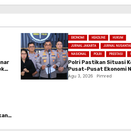
EKONOMI
HEADLINE
HUKUM
JURNAL JAKARTA
JURNAL NUSANTA
NASIONAL
POLRI
PRESTASI
inar
Polri Pastikan Situasi
ek
Pusat-Pusat Ekonomi N
Baru
Tetap Kondusif
Agu 3, 2026
Pimred
r
kan
at