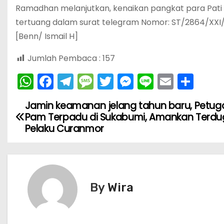
Ramadhan melanjutkan, kenaikan pangkat para Pat
tertuang dalam surat telegram Nomor: ST/2864/XXI/
[Benn/ Ismail H]
Jumlah Pembaca :
157
W
F
T
M
T
M
Li
E
S
h
a
el
e
w
e
n
m
h
Jamin keamanan jelang tahun baru, Petug
N
a
c
e
s
itt
s
e
ai
ar
Pam Terpadu di Sukabumi, Amankan Terd
ts
e
gr
s
er
s
l
e
a
Pelaku Curanmor
A
b
a
a
e
v
p
o
m
g
n
i
p
o
e
g
By
Wira
k
er
g
a