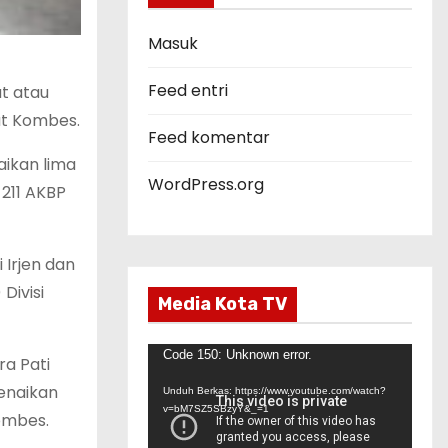
o
r
Masuk
i
Feed entri
at atau
at Kombes.
Feed komentar
aikan lima
WordPress.org
 211 AKBP
 Irjen dan
Divisi
Media Kota TV
P
Code 150: Unknown error.
a Pati
e
enaikan
Unduh Berkas: https://www.youtube.com/watch?
m
v=bM7SZ5SBzyY&_=1
ombes.
u