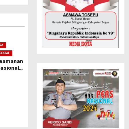
RA
SOSIAL
 Keamanan
asional