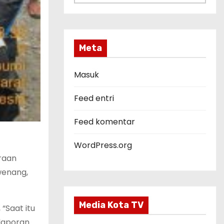
a
t
e
g
Meta
o
r
Masuk
i
Feed entri
Feed komentar
WordPress.org
raan
wenang,
Media Kota TV
“Saat itu
 laporan