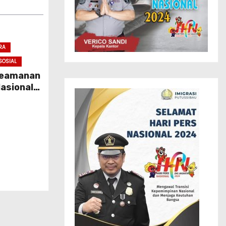
RA
SOSIAL
 Keamanan
asional