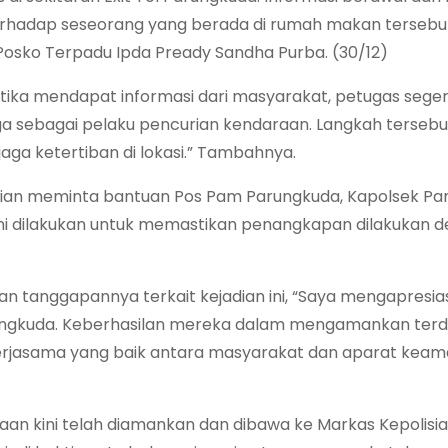
hadap seseorang yang berada di rumah makan tersebut
Posko Terpadu Ipda Pready Sandha Purba. (30/12)
tika mendapat informasi dari masyarakat, petugas sege
sebagai pelaku pencurian kendaraan. Langkah tersebut
a ketertiban di lokasi.” Tambahnya.
dian meminta bantuan Pos Pam Parungkuda, Kapolsek Pa
ini dilakukan untuk memastikan penangkapan dilakukan 
 tanggapannya terkait kejadian ini, “Saya mengapresias
rungkuda. Keberhasilan mereka dalam mengamankan ter
kerjasama yang baik antara masyarakat dan aparat keam
an kini telah diamankan dan dibawa ke Markas Kepolisia