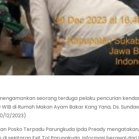
l mengamankan seorang terduga pelaku pencurian kenda
6.30 WIB di Rumah Makan Ayam Bakar Kang Yana, Ds. Sunda
0/12/2023)
n Posko Terpadu Parungkuda Ipda Pready mengatakan, 
di sekitaran Exit Tol Parungkuda. Informasi berawal dari