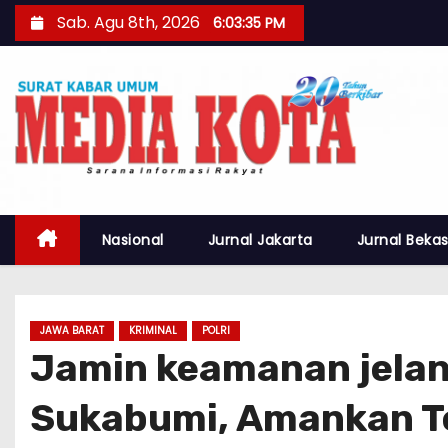
S
Sab. Agu 8th, 2026
6:03:37 PM
k
i
p
t
o
c
o
n
Nasional
Jurnal Jakarta
Jurnal Bekas
t
e
n
JAWA BARAT
KRIMINAL
POLRI
t
Jamin keamanan jelan
Sukabumi, Amankan T