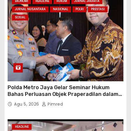
EKONOMI
HEADLINE
HUKUM
JURNAL JAKARTA
JURNAL NUSANTARA
NASIONAL
POLRI
PRESTASI
SOSIAL
Polda Metro Jaya Gelar Seminar Hukum
Bahas Perluasan Objek Praperadilan dalam
KUHAP Baru
Agu 5, 2026
Pimred
HEADLINE