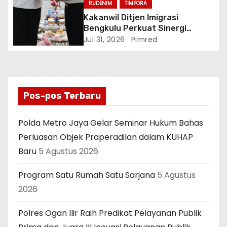
RUDENIM
TIMPORA
Kakanwil Ditjen Imigrasi
Bengkulu Perkuat Sinergi
Penegakan Hukum Melalui
Jul 31, 2026
Pimred
Audiensi dengan Kajati
Bengkulu.
Pos-pos Terbaru
Polda Metro Jaya Gelar Seminar Hukum Bahas
Perluasan Objek Praperadilan dalam KUHAP
Baru
5 Agustus 2026
Program Satu Rumah Satu Sarjana
5 Agustus
2026
Polres Ogan Ilir Raih Predikat Pelayanan Publik