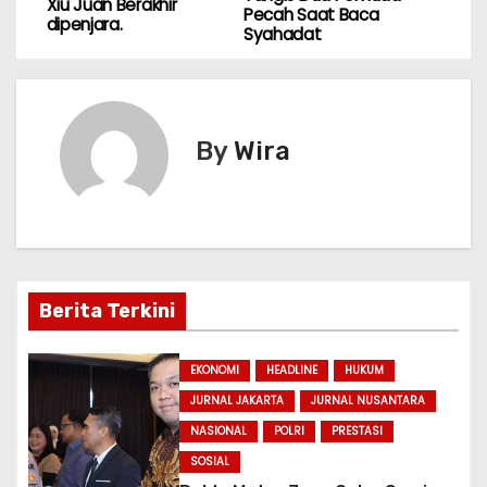
Xiu Juan Berakhir
A
b
a
a
e
Pecah Saat Baca
dipenjara.
v
Syahadat
p
o
m
g
n
i
p
o
e
g
k
er
g
By
Wira
a
s
i
p
Berita Terkini
o
EKONOMI
HEADLINE
HUKUM
s
JURNAL JAKARTA
JURNAL NUSANTARA
NASIONAL
POLRI
PRESTASI
SOSIAL