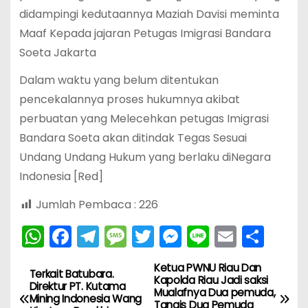
didampingi kedutaannya Maziah Davisi meminta
Maaf Kepada jajaran Petugas Imigrasi Bandara
Soeta Jakarta
Dalam waktu yang belum ditentukan
pencekalannya proses hukumnya akibat
perbuatan yang Melecehkan petugas Imigrasi
Bandara Soeta akan ditindak Tegas Sesuai
Undang Undang Hukum yang berlaku diNegara
Indonesia [Red]
Jumlah Pembaca :
226
W
F
T
M
T
M
Li
E
S
h
a
el
e
w
e
n
m
h
Ketua PWNU Riau Dan
N
a
c
e
s
itt
s
e
ai
ar
Terkait Batubara.
Kapolda Riau Jadi saksi
Direktur PT. Kutama
Mualafnya Dua pemuda,
ts
e
gr
s
er
s
l
e
a
Mining Indonesia Wang
Tangis Dua Pemuda