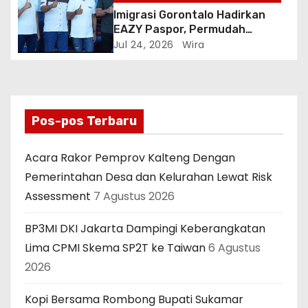
Imigrasi Gorontalo Hadirkan
EAZY Paspor, Permudah
Masyarakat Urus Paspor Tanpa
Jul 24, 2026
Wira
Harus Datang ke Kantor
Imigrasi
Pos-pos Terbaru
Acara Rakor Pemprov Kalteng Dengan
Pemerintahan Desa dan Kelurahan Lewat Risk
Assessment
7 Agustus 2026
BP3MI DKI Jakarta Dampingi Keberangkatan
Lima CPMI Skema SP2T ke Taiwan
6 Agustus
2026
Kopi Bersama Rombong Bupati Sukamar