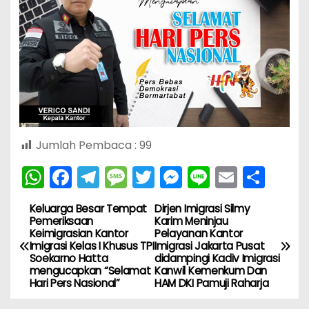
Jumlah Pembaca :
99
W
F
T
M
T
M
Li
E
S
h
a
el
e
w
e
n
m
h
Keluarga Besar Tempat
Dirjen Imigrasi Silmy
N
a
c
e
s
itt
s
e
ai
ar
Pemeriksaan
Karim Meninjau
Keimigrasian Kantor
Pelayanan Kantor
ts
e
gr
s
er
s
l
e
a
Imigrasi Kelas I Khusus TPI
Imigrasi Jakarta Pusat
A
b
a
a
e
Soekarno Hatta
didampingi Kadiv Imigrasi
v
mengucapkan “Selamat
Kanwil Kemenkum Dan
p
o
m
g
n
Hari Pers Nasional”
HAM DKI Pamuji Raharja
i