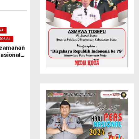
RA
SOSIAL
 Keamanan
asional