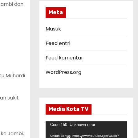
e
 Jambi dan
g
Meta
o
r
Masuk
i
Feed entri
Feed komentar
WordPress.org
tu Muhardi
an sakit
Media Kota TV
P
Code 150: Unknown error.
 ke Jambi,
e
Unduh Berkas: https://www.youtube.com/watch?