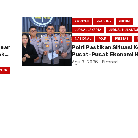
EKONOMI
HEADLINE
HUKUM
JURNAL JAKARTA
JURNAL NUSANTA
NASIONAL
POLRI
PRESTASI
inar
Polri Pastikan Situasi
ek
Pusat-Pusat Ekonomi N
Baru
Tetap Kondusif
Agu 3, 2026
Pimred
DLINE