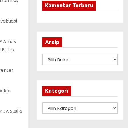
Kerinci,
Komentar Terbaru
evakuasi
KP Amos
Arsip
d Polda
A
r
Center
s
i
p
polda
Kategori
K
PDA Susilo
a
t