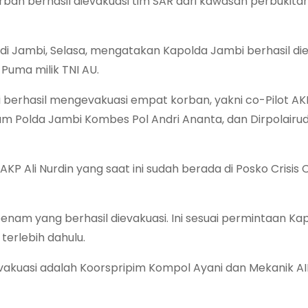
rban berhasil dievakuasi tim SAR dari kawasan perbukitan 
i Jambi, Selasa, mengatakan Kapolda Jambi berhasil di
Puma milik TNI AU.
i berhasil mengevakuasi empat korban, yakni co-Pilot A
mum Polda Jambi Kombes Pol Andri Ananta, dan Dirpolairu
KP Ali Nurdin yang saat ini sudah berada di Posko Crisis 
nam yang berhasil dievakuasi. Ini sesuai permintaan Ka
erlebih dahulu.
evakuasi adalah Koorspripim Kompol Ayani dan Mekanik AI