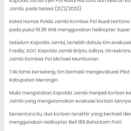
Kapolda Jambi Irjen Pol Rusdi Hartono dan seluruh ko
Jambi, pada Selasa (21/2/2023).
Kabid Humas Polda Jambi Kombes Pol Rusdi Hartono d
pada pukul 16.38 WIB menggunakan helikopter Super 
Sebelum Kapolda Jambi, terlebih dahulu tim evakuas
Fredily, ADC Kapolda Jambi Briptu Aditya, Dirreskri
Jambi Kombes Pol Michael Mumbunan.
Tak lama berselang, tim berhasil mengevakuasi Pilot A
Kabupaten Merangin.
Mulia mengatakan Kapolda Jambi menjadi korban kee
Jambi yang mengutamakan evakuasi korban lainnya t
Sementara itu, dua korban terakhir yang berhasil di
menggunakan Helikopter Bell 189 Baharkam Polri.