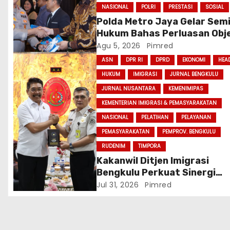
NASIONAL
POLRI
PRESTASI
SOSIAL
Polda Metro Jaya Gelar Sem
Hukum Bahas Perluasan Obj
Praperadilan dalam KUHAP 
Agu 5, 2026
Pimred
ASN
DPR RI
DPRD
EKONOMI
HEA
HUKUM
IMIGRASI
JURNAL BENGKULU
JURNAL NUSANTARA
KEMENIMIPAS
KEMENTERIAN IMIGRASI & PEMASYARAKATAN
NASIONAL
PELATIHAN
PELAYANAN
PEMASYARAKATAN
PEMPROV. BENGKULU
RUDENIM
TIMPORA
Kakanwil Ditjen Imigrasi
Bengkulu Perkuat Sinergi
Penegakan Hukum Melalui
Jul 31, 2026
Pimred
Audiensi dengan Kajati
Bengkulu.