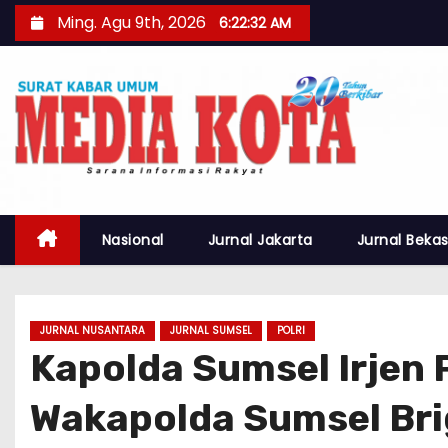
S
Ming. Agu 9th, 2026
6:22:34 AM
k
i
p
t
o
c
o
n
Nasional
Jurnal Jakarta
Jurnal Bekas
t
e
n
JURNAL NUSANTARA
JURNAL SUMSEL
POLRI
t
Kapolda Sumsel Irjen
Wakapolda Sumsel Brig