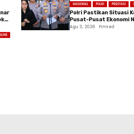
NASIONAL
POLRI
PRESTASI
inar
Polri Pastikan Situasi
ek
Pusat-Pusat Ekonomi N
Baru
Tetap Kondusif
Agu 3, 2026
Pimred
DLINE