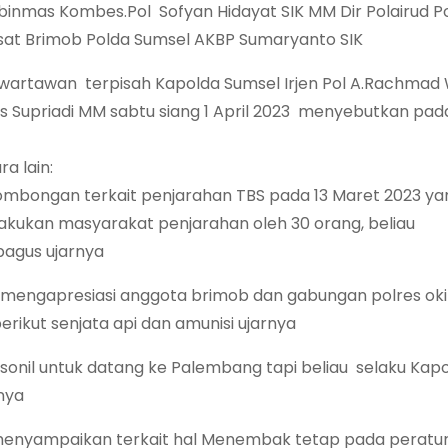
binmas Kombes.Pol Sofyan Hidayat SIK MM Dir Polairud P
t Brimob Polda Sumsel AKBP Sumaryanto SIK
 wartawan terpisah Kapolda Sumsel Irjen Pol A.Rachmad
s Supriadi MM sabtu siang 1 April 2023 menyebutkan pad
a lain:
mbongan terkait penjarahan TBS pada 13 Maret 2023 ya
lakukan masyarakat penjarahan oleh 30 orang, beliau
bagus ujarnya
a mengapresiasi anggota brimob dan gabungan polres ok
ikut senjata api dan amunisi ujarnya
onil untuk datang ke Palembang tapi beliau selaku Kap
nya
enyampaikan terkait hal Menembak tetap pada peratur