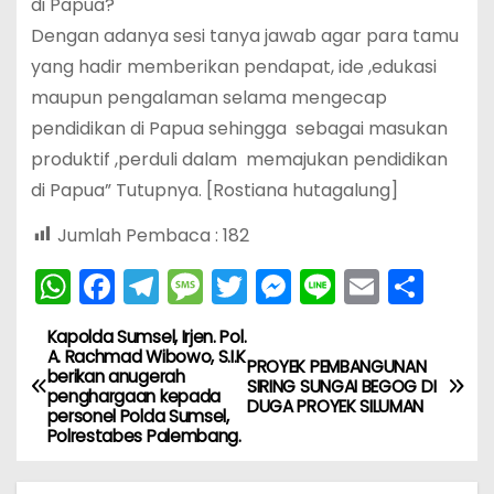
di Papua?
Dengan adanya sesi tanya jawab agar para tamu
yang hadir memberikan pendapat, ide ,edukasi
maupun pengalaman selama mengecap
pendidikan di Papua sehingga sebagai masukan
produktif ,perduli dalam memajukan pendidikan
di Papua” Tutupnya. [Rostiana hutagalung]
Jumlah Pembaca :
182
W
F
T
M
T
M
Li
E
S
h
a
el
e
w
e
n
m
h
Kapolda Sumsel, Irjen. Pol.
N
a
c
e
s
itt
s
e
ai
ar
A. Rachmad Wibowo, S.I.K
PROYEK PEMBANGUNAN
berikan anugerah
ts
e
gr
s
er
s
l
e
a
SIRING SUNGAI BEGOG DI
penghargaan kepada
DUGA PROYEK SILUMAN
A
b
a
a
e
personel Polda Sumsel,
v
Polrestabes Palembang.
p
o
m
g
n
i