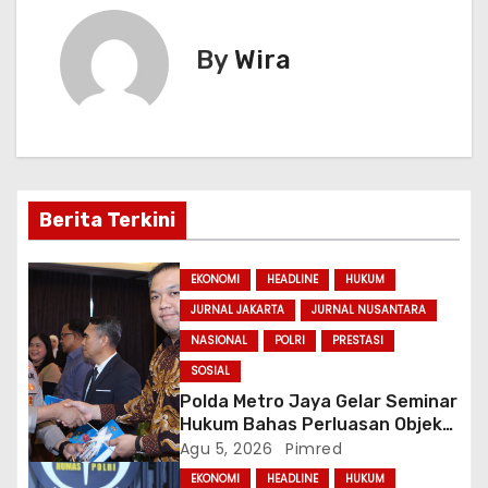
p
o
e
g
k
er
g
By
Wira
a
s
i
p
Berita Terkini
o
EKONOMI
HEADLINE
HUKUM
s
JURNAL JAKARTA
JURNAL NUSANTARA
NASIONAL
POLRI
PRESTASI
SOSIAL
Polda Metro Jaya Gelar Seminar
Hukum Bahas Perluasan Objek
Praperadilan dalam KUHAP Baru
Agu 5, 2026
Pimred
EKONOMI
HEADLINE
HUKUM