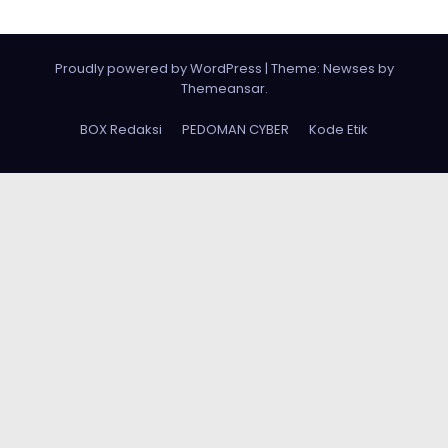
Proudly powered by WordPress
|
Theme: Newses by
Themeansar
.
BOX Redaksi
PEDOMAN CYBER
Kode Etik