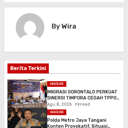
A
b
a
a
e
v
p
o
m
g
n
i
p
o
e
g
By
Wira
k
er
g
a
s
i
Berita Terkini
p
HEADLINE
o
IMIGRASI GORONTALO PERKUAT
SINERGI TIMPORA CEGAH TPPO
s
DAN AWASI AKTIVITAS ORANG
Agu 8, 2026
Pimred
ASING DI GORONTALO UTARA
HEADLINE
Polda Metro Jaya Tangani
Konten Provokatif, Situasi