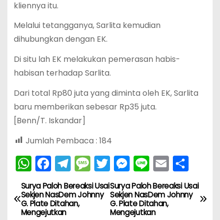
kliennya itu.
Melalui tetangganya, Sarlita kemudian
dihubungkan dengan EK.
Di situ lah EK melakukan pemerasan habis-
habisan terhadap Sarlita.
Dari total Rp80 juta yang diminta oleh EK, Sarlita
baru memberikan sebesar Rp35 juta.
[Benn/T. Iskandar]
Jumlah Pembaca :
184
W
F
T
M
T
M
Li
E
S
h
a
el
e
w
e
n
m
h
Surya Paloh Bereaksi Usai
Surya Paloh Bereaksi Usai
N
a
c
e
s
itt
s
e
ai
ar
Sekjen NasDem Johnny
Sekjen NasDem Johnny
G. Plate Ditahan,
G. Plate Ditahan,
ts
e
gr
s
er
s
l
e
a
Mengejutkan
Mengejutkan