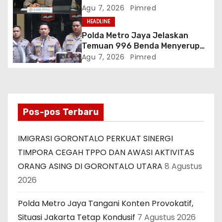
Jakarta Tetap Kondusif
Agu 7, 2026
Pimred
HEADLINE
Polda Metro Jaya Jelaskan
Temuan 996 Benda Menyerupai
Senjata di Yayasan Jaksel
Agu 7, 2026
Pimred
Pos-pos Terbaru
IMIGRASI GORONTALO PERKUAT SINERGI
TIMPORA CEGAH TPPO DAN AWASI AKTIVITAS
ORANG ASING DI GORONTALO UTARA
8 Agustus
2026
Polda Metro Jaya Tangani Konten Provokatif,
Situasi Jakarta Tetap Kondusif
7 Agustus 2026