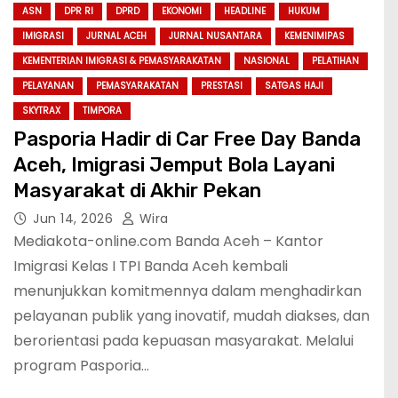
ASN
DPR RI
DPRD
EKONOMI
HEADLINE
HUKUM
IMIGRASI
JURNAL ACEH
JURNAL NUSANTARA
KEMENIMIPAS
KEMENTERIAN IMIGRASI & PEMASYARAKATAN
NASIONAL
PELATIHAN
PELAYANAN
PEMASYARAKATAN
PRESTASI
SATGAS HAJI
SKYTRAX
TIMPORA
Pasporia Hadir di Car Free Day Banda
Aceh, Imigrasi Jemput Bola Layani
Masyarakat di Akhir Pekan
Jun 14, 2026
Wira
Mediakota-online.com Banda Aceh – Kantor
Imigrasi Kelas I TPI Banda Aceh kembali
menunjukkan komitmennya dalam menghadirkan
pelayanan publik yang inovatif, mudah diakses, dan
berorientasi pada kepuasan masyarakat. Melalui
program Pasporia…