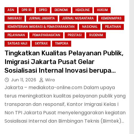
ASN
DPR RI
DPRD
EKONOMI
HEADLINE
HUKUM
IMIGRASI
JURNAL JAKARTA
JURNAL NUSANTARA
KEMENIMIPAS
KEMENTERIAN IMIGRASI & PEMASYARAKATAN
NASIONAL
PELATIHAN
PELAYANAN
PEMASYARAKATAN
PRESTASI
RUDENIM
SATGAS HAJI
SKYTRAX
TIMPORA
Tingkatkan Kualitas Pelayanan Publik,
Imigrasi Jakarta Pusat Gelar
Sosialisasi Internal Inovasi berupa
“Lapor Si Mayor”
Jun 11, 2026
Wira
Jakarta – mediakota-online.com Dalam upaya
terus meningkatkan kualitas pelayanan publik yang
transparan dan responsif, Kantor Imigrasi Kelas I
Non TPI Jakarta Pusat menyelenggarakan kegiatan
Sosialisasi Internal dan Bimbingan Teknis (Bimtek)…