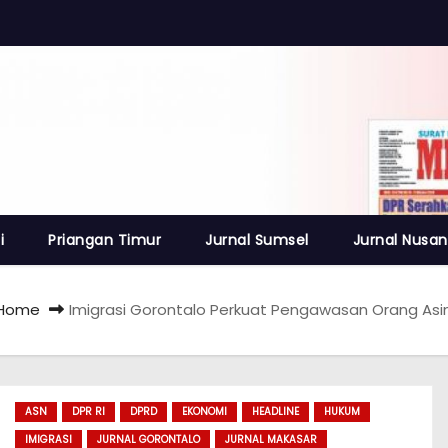
i
Priangan Timur
Jurnal Sumsel
Jurnal Nusan
Home
Imigrasi Gorontalo Perkuat Pengawasan Orang Asi
ASN
DPR RI
DPRD
EKONOMI
HEADLINE
HUKUM
IMIGRASI
JURNAL GORONTALO
JURNAL MAKASAR