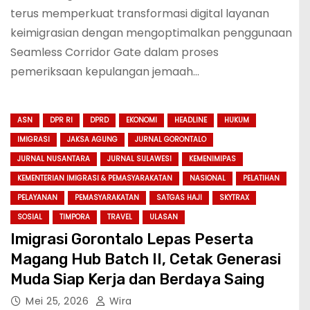
terus memperkuat transformasi digital layanan
keimigrasian dengan mengoptimalkan penggunaan
Seamless Corridor Gate dalam proses
pemeriksaan kepulangan jemaah…
ASN
DPR RI
DPRD
EKONOMI
HEADLINE
HUKUM
IMIGRASI
JAKSA AGUNG
JURNAL GORONTALO
JURNAL NUSANTARA
JURNAL SULAWESI
KEMENIMIPAS
KEMENTERIAN IMIGRASI & PEMASYARAKATAN
NASIONAL
PELATIHAN
PELAYANAN
PEMASYARAKATAN
SATGAS HAJI
SKYTRAX
SOSIAL
TIMPORA
TRAVEL
ULASAN
Imigrasi Gorontalo Lepas Peserta
Magang Hub Batch II, Cetak Generasi
Muda Siap Kerja dan Berdaya Saing
Mei 25, 2026
Wira