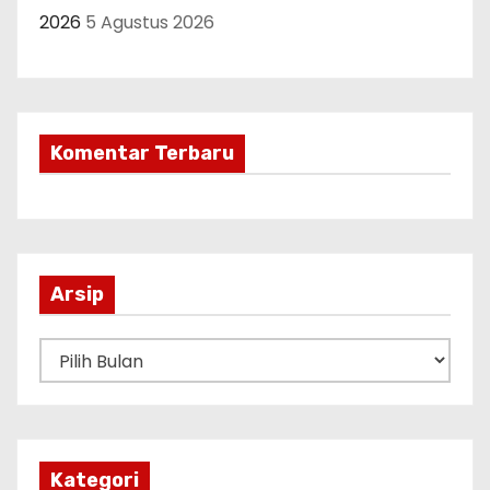
2026
5 Agustus 2026
Komentar Terbaru
Arsip
A
r
s
i
p
Kategori