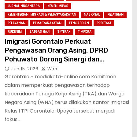
JURNAL NUSANTARA
KEMENIMIPAS
KEMENTERIAN IMIGRASI & PEMASYARAKATAN
NASIONAL
PELATIHAN
PELAYANAN
PEMASYARAKATAN
PENGABDIAN
PRESTASI
RUDENIM
SATGAS HAJI
SKYTRAX
TIMPORA
Imigrasi Gorontalo Perkuat
Pengawasan Orang Asing, DPRD
Pohuwato Dorong Sinergi dan
Optimalisasi APOA
Jun 15, 2026
Wira
Gorontalo – mediakota-online.com Komitmen
dalam memperkuat pengawasan terhadap
keberadaan Tenaga Kerja Asing (TKA) dan Warga
Negara Asing (WNA) terus dilakukan Kantor Imigrasi
Kelas I TPI Gorontalo. Upaya tersebut menjadi
fokus…