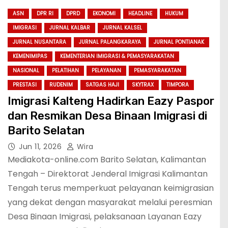
ASN
DPR RI
DPRD
EKONOMI
HEADLINE
HUKUM
IMIGRASI
JURNAL KALBAR
JURNAL KALSEL
JURNAL NUSANTARA
JURNAL PALANGKARAYA
JURNAL PONTIANAK
KEMENIMIPAS
KEMENTERIAN IMIGRASI & PEMASYARAKATAN
NASIONAL
PELATIHAN
PELAYANAN
PEMASYARAKATAN
PRESTASI
RUDENIM
SATGAS HAJI
SKYTRAX
TIMPORA
Imigrasi Kalteng Hadirkan Eazy Paspor
dan Resmikan Desa Binaan Imigrasi di
Barito Selatan
Jun 11, 2026
Wira
Mediakota-online.com Barito Selatan, Kalimantan
Tengah – Direktorat Jenderal Imigrasi Kalimantan
Tengah terus memperkuat pelayanan keimigrasian
yang dekat dengan masyarakat melalui peresmian
Desa Binaan Imigrasi, pelaksanaan Layanan Eazy