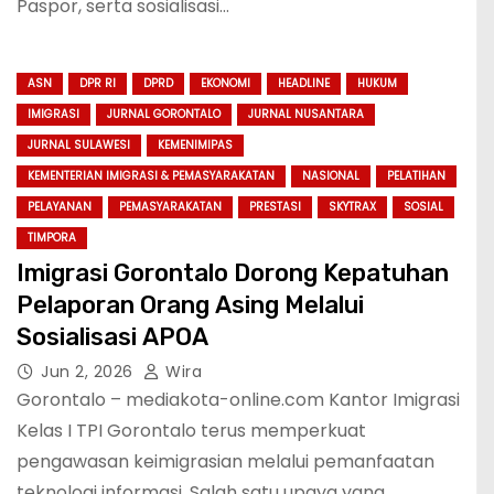
Paspor, serta sosialisasi…
ASN
DPR RI
DPRD
EKONOMI
HEADLINE
HUKUM
IMIGRASI
JURNAL GORONTALO
JURNAL NUSANTARA
JURNAL SULAWESI
KEMENIMIPAS
KEMENTERIAN IMIGRASI & PEMASYARAKATAN
NASIONAL
PELATIHAN
PELAYANAN
PEMASYARAKATAN
PRESTASI
SKYTRAX
SOSIAL
TIMPORA
Imigrasi Gorontalo Dorong Kepatuhan
Pelaporan Orang Asing Melalui
Sosialisasi APOA
Jun 2, 2026
Wira
Gorontalo – mediakota-online.com Kantor Imigrasi
Kelas I TPI Gorontalo terus memperkuat
pengawasan keimigrasian melalui pemanfaatan
teknologi informasi. Salah satu upaya yang