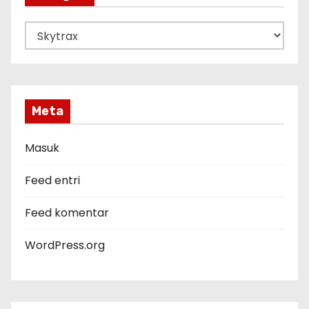
K
a
t
e
g
Meta
o
r
Masuk
i
Feed entri
Feed komentar
WordPress.org