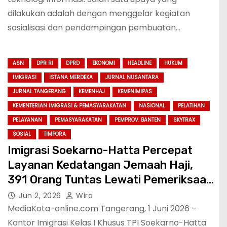
dilakukan adalah dengan menggelar kegiatan
sosialisasi dan pendampingan pembuatan…
ASN
DPR RI
DPRD
EKONOMI
HEADLINE
HUKUM
IMIGRASI
ISTANA MERDEKA
JURNAL NUSANTARA
JURNAL TANGERANG
KEMENHAJ
KEMENIMIPAS
KEMENTERIAN IMIGRASI & PEMASYARAKATAN
NASIONAL
PELATIHAN
PELAYANAN
PEMASYARAKATAN
PEMPROV. BANTEN
SKYTRAX
SOSIAL
TIMPORA
Imigrasi Soekarno-Hatta Percepat
Layanan Kedatangan Jemaah Haji,
391 Orang Tuntas Lewati Pemeriksaan
dalam 40 Menit
Jun 2, 2026
Wira
MediaKota-online.com Tangerang, 1 Juni 2026 –
Kantor Imigrasi Kelas I Khusus TPI Soekarno-Hatta