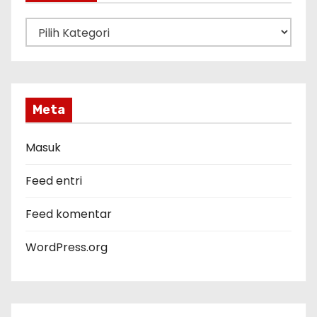
K
a
t
e
g
Meta
o
r
Masuk
i
Feed entri
Feed komentar
WordPress.org