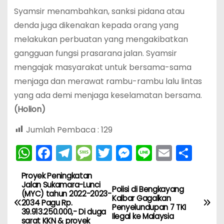
Syamsir menambahkan, sanksi pidana atau
denda juga dikenakan kepada orang yang
melakukan perbuatan yang mengakibatkan
gangguan fungsi prasarana jalan. Syamsir
mengajak masyarakat untuk bersama-sama
menjaga dan merawat rambu-rambu lalu lintas
yang ada demi menjaga keselamatan bersama.
(Holion)
Jumlah Pembaca :
129
W
F
T
M
T
M
Li
E
S
h
a
el
e
w
e
n
m
h
Proyek Peningkatan
N
a
c
e
s
itt
s
e
ai
ar
Jalan Sukamara-Lunci
Polisi di Bengkayang
(MYC) tahun 2022-2023-
ts
e
gr
s
er
s
l
e
a
Kalbar Gagalkan
2034 Pagu Rp.
Penyelundupan 7 TKI
A
b
a
a
e
39.913.250.000,- Di duga
Ilegal ke Malaysia
v
sarat KKN & proyek