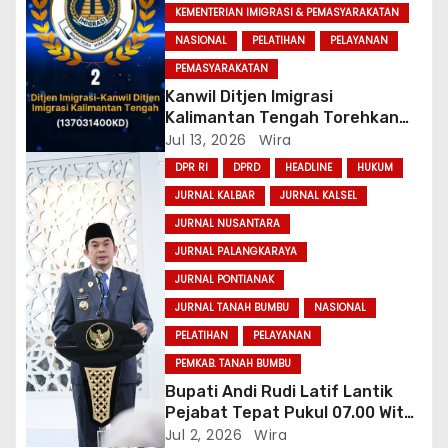
KEMENTERIAN IMIGRASI & PEMASYARAKATAN
NASIONAL
PELATIHAN
PELAYANAN
PEMASYARAKATAN
Kanwil Ditjen Imigrasi
Kalimantan Tengah Torehkan
Prestasi, Raih Peringkat II
Jul 13, 2026
Wira
Laporan Keuangan Terbaik
DPR RI
DPRD
HEADLINE
HUKUM
Tahun Anggaran 2025
JURNAL KALBAR
JURNAL KALSEL
JURNAL NUSANTARA
JURNAL PALANGKARAYA
JURNAL PONTIANAK
JURNAL TANAH BUMBU
NASIONAL
PELATIHAN
PELAYANAN
PEMKAB. TANAH BUMBU
Bupati Andi Rudi Latif Lantik
Pejabat Tepat Pukul 07.00 Wita,
Ingatkfan Pentingnya Taat
Jul 2, 2026
Wira