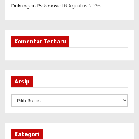
Dukungan Psikososial
6 Agustus 2026
Komentar Terbaru
Arsip
A
r
s
i
p
Kategori