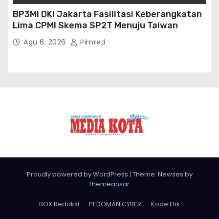
BP3MI DKI Jakarta Fasilitasi Keberangkatan
Lima CPMI Skema SP2T Menuju Taiwan
Agu 6, 2026
Pimred
Proudly powered by WordPress
|
Theme: Newses by
Themeansar
.
BOX Redaksi
PEDOMAN CYBER
Kode Etik