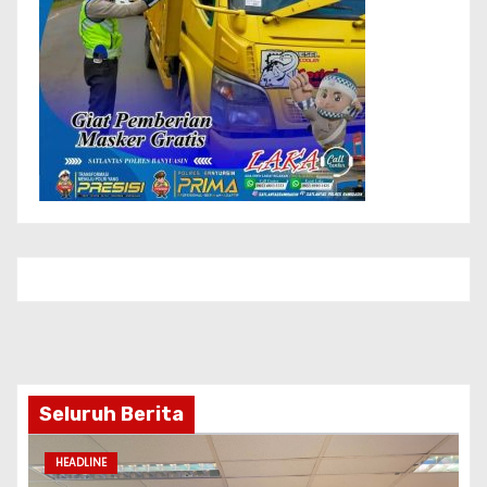
Seluruh Berita
HEADLINE
BP3MI DKI Jakarta Dampingi Keberangkatan
Lima CPMI Skema SP2T ke Taiwan
Agu 6, 2026
Pimred