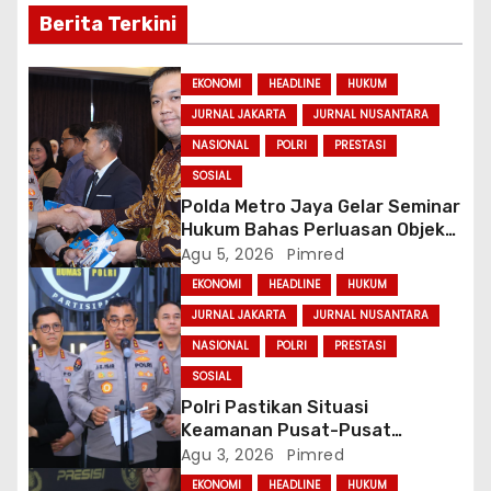
p
Berita Terkini
o
EKONOMI
HEADLINE
HUKUM
s
JURNAL JAKARTA
JURNAL NUSANTARA
NASIONAL
POLRI
PRESTASI
SOSIAL
Polda Metro Jaya Gelar Seminar
Hukum Bahas Perluasan Objek
Praperadilan dalam KUHAP Baru
Agu 5, 2026
Pimred
EKONOMI
HEADLINE
HUKUM
JURNAL JAKARTA
JURNAL NUSANTARA
NASIONAL
POLRI
PRESTASI
SOSIAL
Polri Pastikan Situasi
Keamanan Pusat-Pusat
Ekonomi Nasional Tetap
Agu 3, 2026
Pimred
Kondusif
EKONOMI
HEADLINE
HUKUM