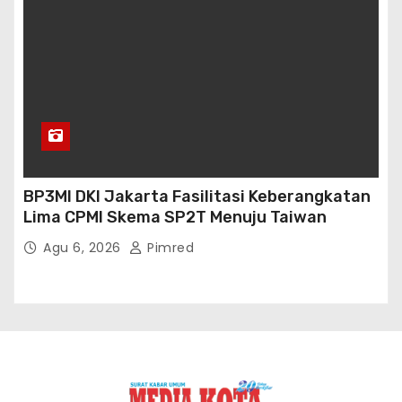
Proudly powered by WordPress
|
Theme: Newses by
Themeansar
.
BOX Redaksi
PEDOMAN CYBER
Kode Etik