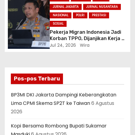
JURNAL JAKARTA
JURNAL NUSANTARA
NASIONAL
POLRI
PRESTASI
SOSIAL
Pekerja Migran Indonesia Jadi
Korban TPPO, Dijanjikan Kerja di
Turki Berujung ke Libya
Jul 24, 2026
Wira
Pos-pos Terbaru
BP3MI DKI Jakarta Dampingi Keberangkatan
Lima CPMI Skema SP2T ke Taiwan
6 Agustus
2026
Kopi Bersama Rombong Bupati Sukamar
Masduki
6 Agustus 2026