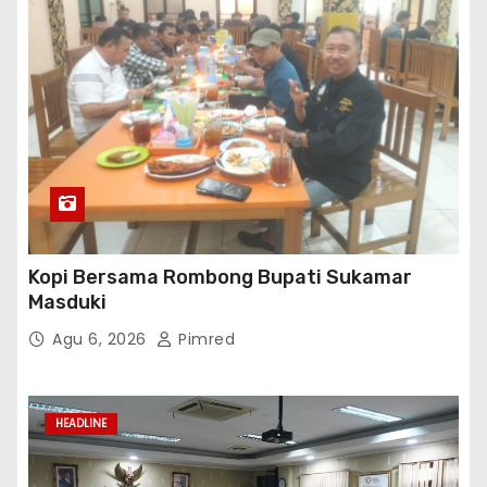
HEADLINE
BP3MI DKI Jakarta Fasilitasi Ujian Sertifikasi
Bahasa Jerman Level A2 bagi Peserta G to G
Jerman Batch VII
Agu 6, 2026
Pimred