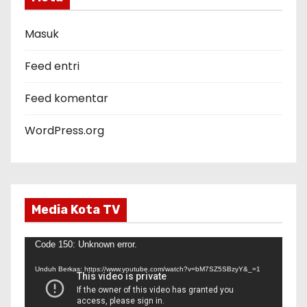
o
r
Masuk
i
Feed entri
Feed komentar
WordPress.org
Media Kota TV
P
Code 150: Unknown error.
e
Unduh Berkas: https://www.youtube.com/watch?v=bM7SZ5SBzyY&_=1
m
u