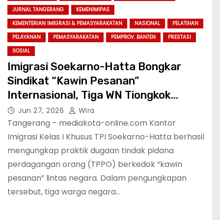
JURNAL TANGERANG
KEMENIMIPAS
KEMENTERIAN IMIGRASI & PEMASYARAKATAN
NASIONAL
PELATIHAN
PELAYANAN
PEMASYARAKATAN
PEMPROV. BANTEN
PRESTASI
SOSIAL
Imigrasi Soekarno-Hatta Bongkar
Sindikat “Kawin Pesanan”
Internasional, Tiga WN Tiongkok
Dideportasi
Jun 27, 2026
Wira
Tangerang – mediakota-online.com Kantor
Imigrasi Kelas I Khusus TPI Soekarno-Hatta berhasil
mengungkap praktik dugaan tindak pidana
perdagangan orang (TPPO) berkedok “kawin
pesanan” lintas negara. Dalam pengungkapan
tersebut, tiga warga negara…