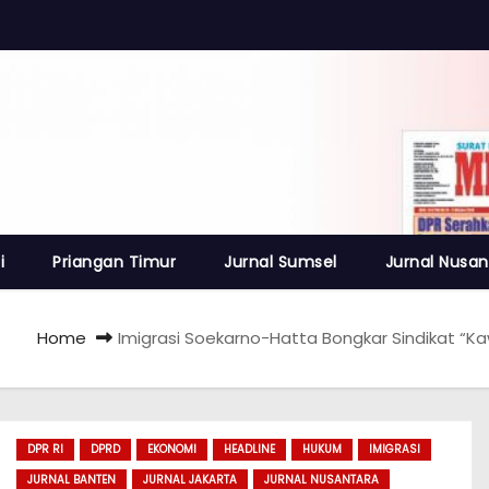
i
Priangan Timur
Jurnal Sumsel
Jurnal Nusan
Home
Imigrasi Soekarno-Hatta Bongkar Sindikat “Ka
DPR RI
DPRD
EKONOMI
HEADLINE
HUKUM
IMIGRASI
JURNAL BANTEN
JURNAL JAKARTA
JURNAL NUSANTARA