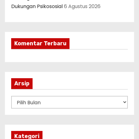
Dukungan Psikososial
6 Agustus 2026
Komentar Terbaru
Arsip
A
r
s
i
p
Kategori