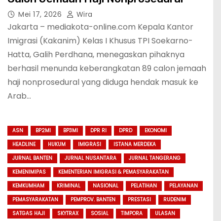
Mei 17, 2026
Wira
Jakarta – mediakota-online.com Kepala Kantor
Imigrasi (Kakanim) Kelas I Khusus TPI Soekarno-
Hatta, Galih Perdhana, menegaskan pihaknya
berhasil menunda keberangkatan 89 calon jemaah
haji nonprosedural yang diduga hendak masuk ke
Arab…
ASN
BP2MI
BP3MI
DPR RI
DPRD
EKONOMI
HEADLINE
HUKUM
IMIGRASI
ISTANA MERDEKA
JURNAL BANTEN
JURNAL NUSANTARA
JURNAL TANGERANG
KEMENIMIPAS
KEMENTERIAN IMIGRASI & PEMASYARAKATAN
KEMKUMHAM
KRIMINAL
NASIONAL
PELATIHAN
PELAYANAN
PEMASYARAKATAN
PEMPROV. BANTEN
PRESTASI
RUDENIM
SATGAS HAJI
SKYTRAX
SOSIAL
TIMPORA
ULASAN