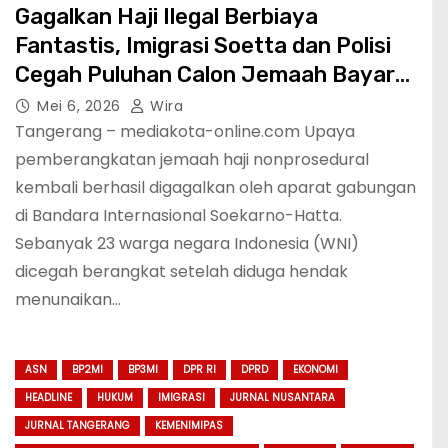
Gagalkan Haji Ilegal Berbiaya
Fantastis, Imigrasi Soetta dan Polisi
Cegah Puluhan Calon Jemaah Bayar
Hingga Rp220 Juta
Mei 6, 2026
Wira
Tangerang – mediakota-online.com Upaya
pemberangkatan jemaah haji nonprosedural
kembali berhasil digagalkan oleh aparat gabungan
di Bandara Internasional Soekarno-Hatta.
Sebanyak 23 warga negara Indonesia (WNI)
dicegah berangkat setelah diduga hendak
menunaikan…
ASN
BP2MI
BP3MI
DPR RI
DPRD
EKONOMI
HEADLINE
HUKUM
IMIGRASI
JURNAL NUSANTARA
JURNAL TANGERANG
KEMENIMIPAS