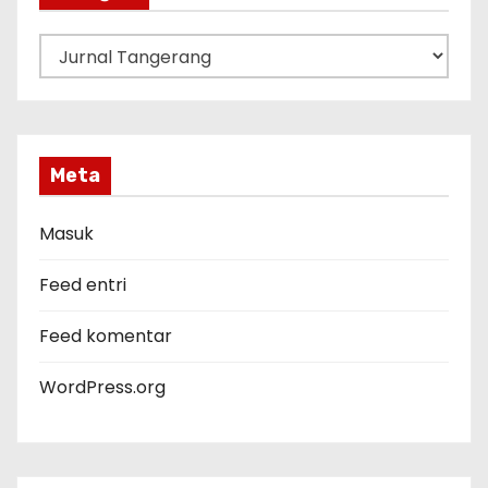
K
a
t
e
g
Meta
o
r
Masuk
i
Feed entri
Feed komentar
WordPress.org