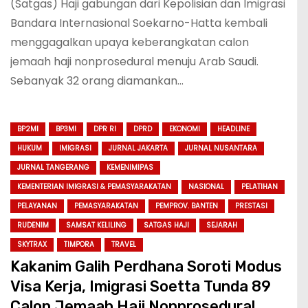
(Satgas) Haji gabungan dari Kepolisian dan Imigrasi
Bandara Internasional Soekarno-Hatta kembali
menggagalkan upaya keberangkatan calon
jemaah haji nonprosedural menuju Arab Saudi.
Sebanyak 32 orang diamankan…
BP2MI
BP3MI
DPR RI
DPRD
EKONOMI
HEADLINE
HUKUM
IMIGRASI
JURNAL JAKARTA
JURNAL NUSANTARA
JURNAL TANGERANG
KEMENIMIPAS
KEMENTERIAN IMIGRASI & PEMASYARAKATAN
NASIONAL
PELATIHAN
PELAYANAN
PEMASYARAKATAN
PEMPROV. BANTEN
PRESTASI
RUDENIM
SAMSAT KELILING
SATGAS HAJI
SEJARAH
SKYTRAX
TIMPORA
TRAVEL
Kakanim Galih Perdhana Soroti Modus
Visa Kerja, Imigrasi Soetta Tunda 89
Calon Jemaah Haji Nonprosedural