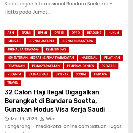
Kedatangan Internasional Bandara Soekarno-
Hatta pada Jumat…
ASN
BP2MI
BP3MI
DPR RI
DPRD
HEADLINE
HUKUM
IMIGRASI
JURNAL JAKARTA
JURNAL NUSANTARA
JURNAL TANGERANG
KEMENIMIPAS
KEMENTERIAN IMIGRASI & PEMASYARAKATAN
NASIONAL
PELATIHAN
PELAYANAN
PEMASYARAKATAN
PEMPROV. BANTEN
PRESTASI
RUDENIM
SATGAS HAJI
SKYTRAX
SOSIAL
TIMPORA
TRAVEL
32 Calon Haji Ilegal Digagalkan
Berangkat di Bandara Soetta,
Gunakan Modus Visa Kerja Saudi
Mei 19, 2026
Wira
Tangerang – mediakota-online.com Satuan Tugas