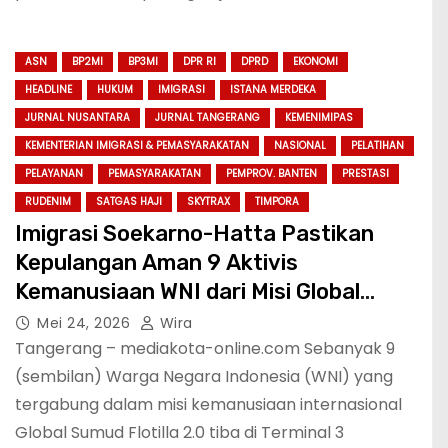
ASN
BP2MI
BP3MI
DPR RI
DPRD
EKONOMI
HEADLINE
HUKUM
IMIGRASI
ISTANA MERDEKA
JURNAL NUSANTARA
JURNAL TANGERANG
KEMENIMIPAS
KEMENTERIAN IMIGRASI & PEMASYARAKATAN
NASIONAL
PELATIHAN
PELAYANAN
PEMASYARAKATAN
PEMPROV. BANTEN
PRESTASI
RUDENIM
SATGAS HAJI
SKYTRAX
TIMPORA
Imigrasi Soekarno-Hatta Pastikan
Kepulangan Aman 9 Aktivis
Kemanusiaan WNI dari Misi Global
Sumud Flotilla
Mei 24, 2026
Wira
Tangerang – mediakota-online.com Sebanyak 9
(sembilan) Warga Negara Indonesia (WNI) yang
tergabung dalam misi kemanusiaan internasional
Global Sumud Flotilla 2.0 tiba di Terminal 3