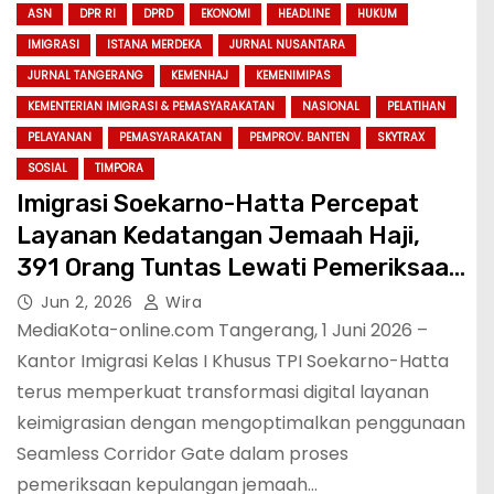
ASN
DPR RI
DPRD
EKONOMI
HEADLINE
HUKUM
IMIGRASI
ISTANA MERDEKA
JURNAL NUSANTARA
JURNAL TANGERANG
KEMENHAJ
KEMENIMIPAS
KEMENTERIAN IMIGRASI & PEMASYARAKATAN
NASIONAL
PELATIHAN
PELAYANAN
PEMASYARAKATAN
PEMPROV. BANTEN
SKYTRAX
SOSIAL
TIMPORA
Imigrasi Soekarno-Hatta Percepat
Layanan Kedatangan Jemaah Haji,
391 Orang Tuntas Lewati Pemeriksaan
dalam 40 Menit
Jun 2, 2026
Wira
MediaKota-online.com Tangerang, 1 Juni 2026 –
Kantor Imigrasi Kelas I Khusus TPI Soekarno-Hatta
terus memperkuat transformasi digital layanan
keimigrasian dengan mengoptimalkan penggunaan
Seamless Corridor Gate dalam proses
pemeriksaan kepulangan jemaah…