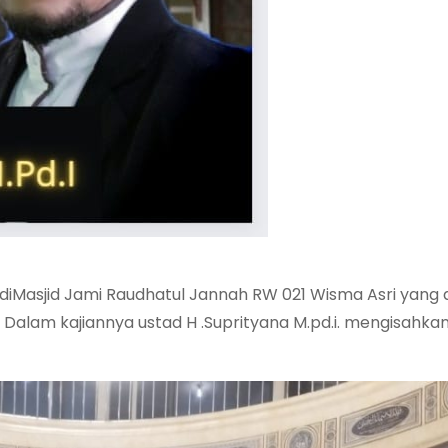
 diMasjid Jami Raudhatul Jannah RW 021 Wisma Asri yang d
l Dalam kajiannya ustad H .Suprityana M.pd.i. mengisahkan