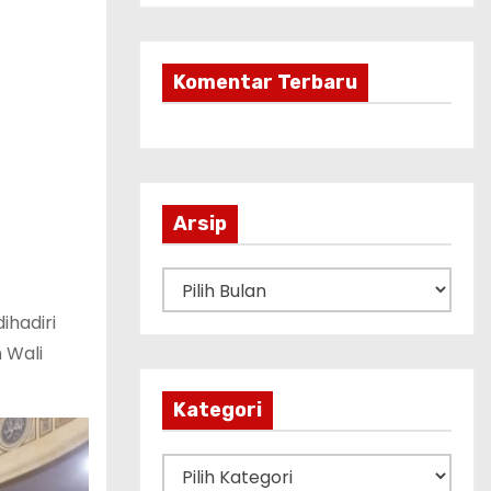
Komentar Terbaru
Arsip
A
r
ihadiri
s
 Wali
i
p
Kategori
K