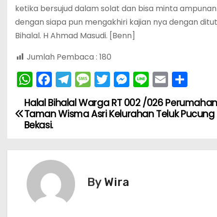
ketika bersujud dalam solat dan bisa minta ampuna
dengan siapa pun mengakhiri kajian nya dengan ditu
Bihalal. H Ahmad Masudi. [Benn]
Jumlah Pembaca :
180
W
F
T
M
T
M
Li
E
S
h
a
el
e
w
e
n
m
h
Halal Bihalal Warga RT 002 /026 Perumaha
N
a
c
e
s
itt
s
e
ai
ar
Taman Wisma Asri Kelurahan Teluk Pucung
ts
e
gr
s
er
s
l
e
a
Bekasi.
A
b
a
a
e
v
p
o
m
g
n
i
p
o
e
g
By
Wira
k
er
g
a