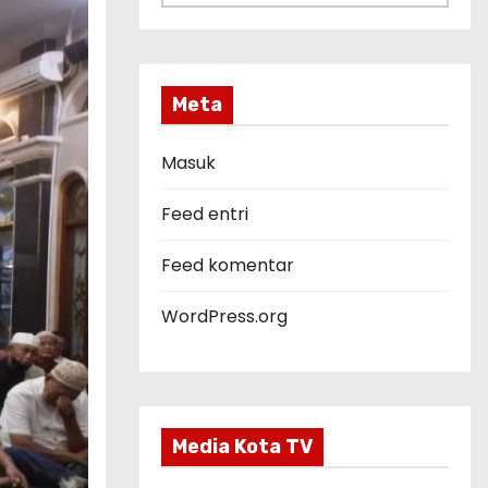
a
t
e
g
Meta
o
r
Masuk
i
Feed entri
Feed komentar
WordPress.org
Media Kota TV